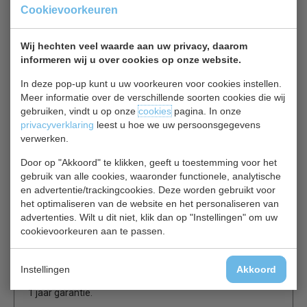
Cookievoorkeuren
restaurant, cafetaria, hotel, slagerij enz. De automatische
ontdooiing garandeert eenvoudig onderhoud.
De statische koeling zorgt voor een optimale conservering
Wij hechten veel waarde aan uw privacy, daarom
van de voedingsproducten. Door de volautomatische
informeren wij u over cookies op onze website.
digitale controller is de werking eenvoudig te monitoren.
In deze pop-up kunt u uw voorkeuren voor cookies instellen.
Meer informatie over de verschillende soorten cookies die wij
EcoFrost
een nieuw kwaliteit budget label van
gebruiken, vindt u op onze
cookies
pagina. In onze
Combisteel
, deze commerciële koelingen zijn speciaal
privacyverklaring
leest u hoe we uw persoonsgegevens
gefabriceerd als budgetline onder Combisteel ’s strenge
verwerken.
gestelde eisen en geeft daarom ook gerust
12 maanden
volledige garantie
op dit top product.
Door op "Akkoord" te klikken, geeft u toestemming voor het
gebruik van alle cookies, waaronder functionele, analytische
en advertentie/trackingcookies. Deze worden gebruikt voor
RVS uitvoering
het optimaliseren van de website en het personaliseren van
Statische koeling
advertenties. Wilt u dit niet, klik dan op "Instellingen" om uw
Gebruiksvriendelijke bediening met digitaal display en
cookievoorkeuren aan te passen.
ontdooiingsindicator
Exclusief bakken
Instellingen
Akkoord
1 jaar garantie.