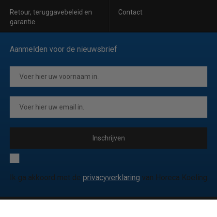
Retour, teruggavebeleid en
Contact
garantie
Aanmelden voor de nieuwsbrief
Inschrijven
Ik ga akkoord met de
privacyverklaring
van Horeca Koeling
© 2026 Horeca Koeling