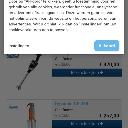
Door op "Akkoord" te klikken, geeft u toestemming voor het
Driehoekige RVS messen met titaninium coating
gebruik van alle cookies, waaronder functionele, analytische
100% RVS
en advertentie/trackingcookies. Deze worden gebruikt voor
het optimaliseren van de website en het personaliseren van
advertenties. Wilt u dit niet, klik dan op "Instellingen" om uw
cookievoorkeuren aan te passen.
Is dit iets voor jou?
Instellingen
Akkoord
Waring CR527
Staafmixer
€ 470,00
€ 528,00
Mixers bekijken
Dynamic CF 258
Staafmixer
€ 257,00
€ 273,00
Mixers bekijken