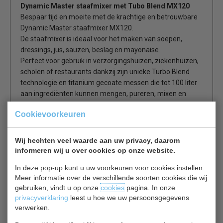
Dynamic Master staafmixer met Tubo Blend MX120
Bespaar tijd en moeite met de krachtige en betrouwbare
Dynamic Master staafmixer MX120.
De staafmixer is ideaal voor het maken van soepen,
dressings, jus, sauzen, beslag en mayonaise.
Perfect voor gebruik in verzorgingshuizen, ziekenhuizen,
scholen of restaurants dankzij zijn unieke Turbo Blend
technologie en titanium gecoate messen die tot 100 liter
aan ingrediënten kunnen mengen, pureren, mixen en
emulgeren.
Cookievoorkeuren
Turbo Blend functie
Wij hechten veel waarde aan uw privacy, daarom
Tijdbesparend - tot 3 keer sneller vergeleken met
informeren wij u over cookies op onze website.
soortgelijke staafmixers
Ongeëvenaarde fijne textuur als resultaat
In deze pop-up kunt u uw voorkeuren voor cookies instellen.
Aangepast gewicht voor perfect werkcomfort
Meer informatie over de verschillende soorten cookies die wij
Geluidsarm
gebruiken, vindt u op onze
cookies
pagina. In onze
Voldoet aan HACCP voorschriften
privacyverklaring
leest u hoe we uw persoonsgegevens
Mixt perfect - maakt zeven overbodig
verwerken.
Veilig in gebruik