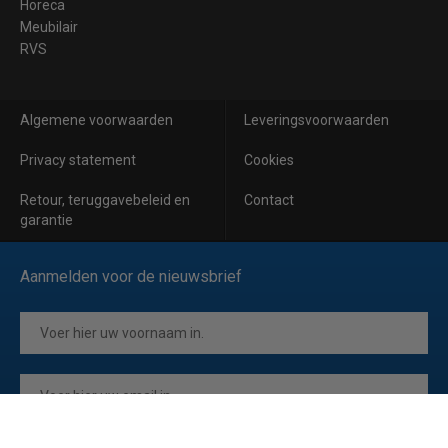
Horeca
Meubilair
RVS
Algemene voorwaarden
Leveringsvoorwaarden
Privacy statement
Cookies
Retour, teruggavebeleid en
Contact
garantie
Aanmelden voor de nieuwsbrief