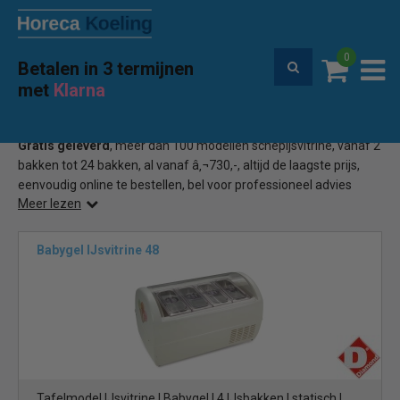
0
Betalen in 3 termijnen
Premium service en garantie
met
Klarna
Home
Diamond schepijsvitrine
(2)
Gratis geleverd
, meer dan 100 modellen schepijsvitrine, vanaf 2
bakken tot 24 bakken, al vanaf â‚¬730,-, altijd de laagste prijs,
eenvoudig online te bestellen, bel voor professioneel advies
Meer lezen
ALLE SCHEPIJSVITRINES
Babygel IJsvitrine 48
Tafelmodel IJsvitrine | Babygel | 4 IJsbakken | statisch |