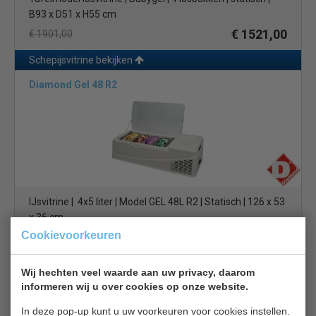
B93 x D51 x H55 cm
€ 1521,00
€ 1901,00
Schepijsvitrine bekijken
Diamond Gel 48 R2
IJsvitrine | 4x5 liter | Model GEL 48L R2 | Statisch | 126 x 53
x 36 cm
Cookievoorkeuren
€ 1739,00
€ 2174,00
Schepijsvitrine bekijken
Wij hechten veel waarde aan uw privacy, daarom
informeren wij u over cookies op onze website.
Geld terug
prijsgarantie
Lage prijzen hoge service
In deze pop-up kunt u uw voorkeuren voor cookies instellen.