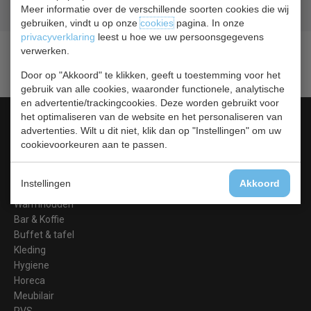
Meer informatie over de verschillende soorten cookies die wij
Gratis verzending
vanaf € 200,00
gebruiken, vindt u op onze
cookies
pagina. In onze
privacyverklaring
leest u hoe we uw persoonsgegevens
verwerken.
Door op "Akkoord" te klikken, geeft u toestemming voor het
gebruik van alle cookies, waaronder functionele, analytische
en advertentie/trackingcookies. Deze worden gebruikt voor
Categorieën
het optimaliseren van de website en het personaliseren van
advertenties. Wilt u dit niet, klik dan op "Instellingen" om uw
Koelen &
cookievoorkeuren aan te passen.
Vriezen
Koken & Bakken
Instellingen
Akkoord
Koksbenodigdheden
Warmhouden
Bar & Koffie
Buffet & tafel
Kleding
Hygiene
Horeca
Meubilair