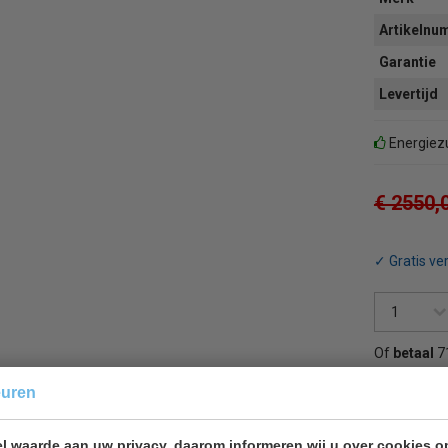
Artikeln
Garantie
Levertijd
Energiezu
€ 2550,
✓ Gratis ve
Of
betaal
7
euren
Terug 
l waarde aan uw privacy, daarom informeren wij u over cookies o