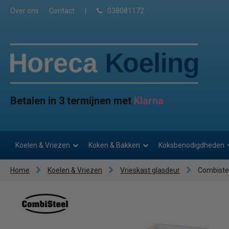
Over ons
Contact
|
038081172
Betalen in 3 termijnen met
Klarna
Koelen & Vriezen
Koken & Bakken
Koksbenodigdheden
Home
Koelen & Vriezen
Vrieskast glasdeur
Combiste