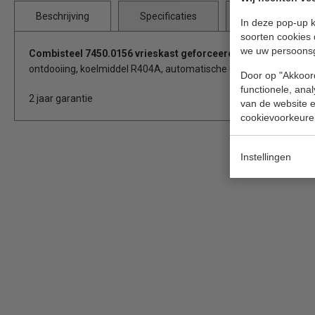
Beschrijving
Specificaties
Bijlages
In deze pop-up k
soorten cookies 
we uw persoons
Combisteel 7450.0156 vrieskast geforceerd met glasdeur
, w
ontdooiing, koelmiddel R404A, automatische ontdooiing en 5 roo
Door op "Akkoord
functionele, ana
2 jaar garantie
van de website en
cookievoorkeure
Instellingen