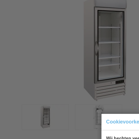
Cookievoork
Wij hechten vee