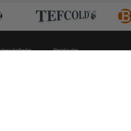
ksbenodigdheden
Warmhouden
ding
Hygiene
 statement
Cookies
Retour, teruggavebeleid en garantie
C