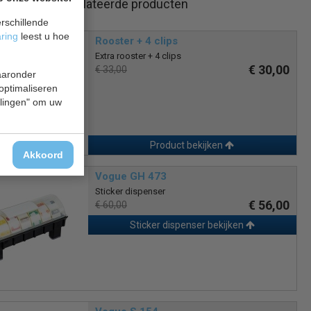
Gerelateerde producten
rschillende
aring
leest u hoe
Rooster + 4 clips
Extra rooster + 4 clips
€ 30,00
€ 33,00
waaronder
 optimaliseren
ellingen" om uw
Product bekijken
Akkoord
Vogue GH 473
Sticker dispenser
€ 56,00
€ 60,00
Sticker dispenser bekijken