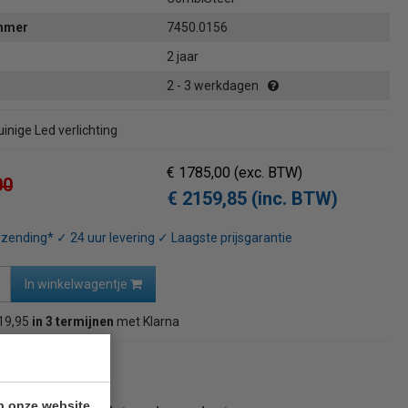
ummer
7450.0156
2 jaar
2 - 3 werkdagen
inige Led verlichting
€ 1785,00
(exc. BTW)
00
€ 2159,85 (inc. BTW)
rzending* ✓ 24 uur levering ✓ Laagste prijsgarantie
In winkelwagentje
19,95
in 3 termijnen
met Klarna
naar overzicht
p onze website.