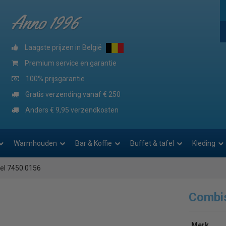
Anno 1996
Laagste prijzen in België
Premium service en garantie
100% prijsgarantie
Gratis verzending vanaf € 250
Anders € 9,95 verzendkosten
Warmhouden
Bar & Koffie
Buffet & tafel
Kleding
el 7450.0156
Combi
Merk