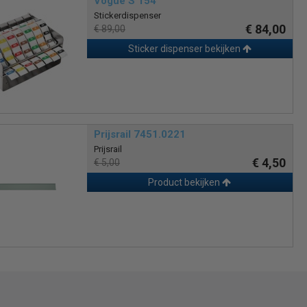
Vogue S 154
Stickerdispenser
€ 84,00
€ 89,00
Sticker dispenser bekijken
Prijsrail 7451.0221
Prijsrail
€ 4,50
€ 5,00
Product bekijken