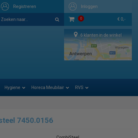
Registreren
Inloggen
0
€ 0,-
6 klanten in de winkel
Hygiene
Horeca Meubilair
RVS
steel 7450.0156
CombiSteel