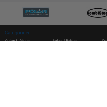
Categorieën
Koelen & Vriezen
Koken & Bakken
Ko
Bar & Koffie
Buffet & tafel
Kle
Horeca Meubilair
RVS
Algemene voorwaarden
Leveringsvoorwaarden
Privacy
Aanmelden voor de nieuwsbrief
Ik ga akkoord met de
privacyverklaring
van Horeca Koeling