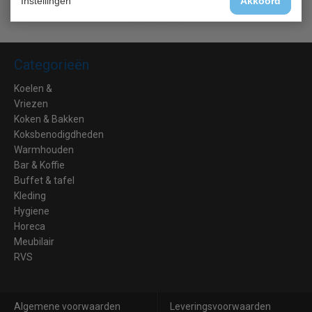
Instellingen
Akkoord
Categorieën
Koelen &
Vriezen
Koken & Bakken
Koksbenodigdheden
Warmhouden
Bar & Koffie
Buffet & tafel
Kleding
Hygiene
Horeca
Meubilair
RVS
Algemene voorwaarden
Leveringsvoorwaarden