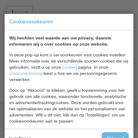
Cookievoorkeuren
In winkelwagentje
Of
betaal
1,82
in 3 termijnen
met Klarna
Wij hechten veel waarde aan uw privacy, daarom
informeren wij u over cookies op onze website.
Terug naar overzicht
In deze pop-up kunt u uw voorkeuren voor cookies instellen.
Meer informatie over de verschillende soorten cookies die wij
gebruiken, vindt u op onze
cookies
pagina. In onze
Beschrijving
privacyverklaring
leest u hoe we uw persoonsgegevens
verwerken.
Combisteel prijsrail, let op foto kan afwijken.
Door op "Akkoord" te klikken, geeft u toestemming voor het
gebruik van alle cookies, waaronder functionele, analytische
en advertentie/trackingcookies. Deze worden gebruikt voor
het optimaliseren van de website en het personaliseren van
Geld terug
prijsgarantie
advertenties. Wilt u dit niet, klik dan op "Instellingen" om uw
Lage prijzen hoge service
cookievoorkeuren aan te passen.