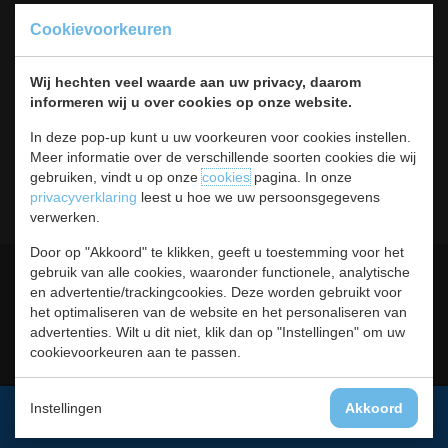
Koksbenodigdheden
Cookievoorkeuren
Warmhouden
Bar & Koffie
Wij hechten veel waarde aan uw privacy, daarom
Buffet & tafel
informeren wij u over cookies op onze website.
Kleding
Hygiene
In deze pop-up kunt u uw voorkeuren voor cookies instellen.
Horeca
Meer informatie over de verschillende soorten cookies die wij
Meubilair
gebruiken, vindt u op onze
cookies
pagina. In onze
RVS
privacyverklaring
leest u hoe we uw persoonsgegevens
verwerken.
Door op "Akkoord" te klikken, geeft u toestemming voor het
Algemene voorwaarden
Leveringsvoorwaarden
gebruik van alle cookies, waaronder functionele, analytische
en advertentie/trackingcookies. Deze worden gebruikt voor
Privacy statement
Cookies
het optimaliseren van de website en het personaliseren van
advertenties. Wilt u dit niet, klik dan op "Instellingen" om uw
Retour, teruggavebeleid en
Contact
cookievoorkeuren aan te passen.
garantie
Instellingen
Akkoord
Aanmelden voor de nieuwsbrief