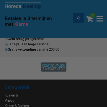
0
Betalen in 3 termijnen
Premium service en garantie
met
Klarna
Home
Merken
CoolTrade
(0)
Geld terug
prijsgarantie
Lage prijzen hoge service
Gratis verzending
vanaf € 200,00
Categorieën
Koelen &
Vriezen
Koken & Bakken