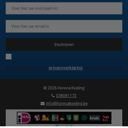
Inschrijven
Ik ga akkoord met de
privacyverklaring
van Horeca Koeling
© 2026 Horeca Koeling
|
038081172
|
info@horecakoeling.be