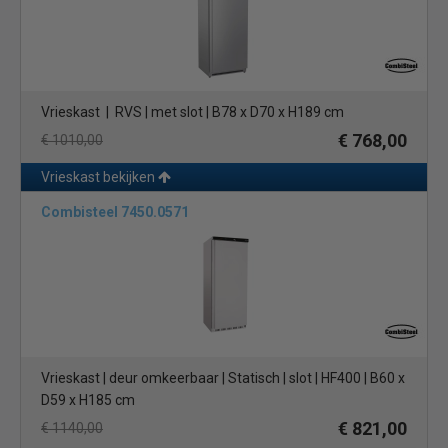
Vrieskast | RVS | met slot | B78 x D70 x H189 cm
€ 768,00
€ 1010,00
Vrieskast bekijken
Combisteel 7450.0571
Vrieskast | deur omkeerbaar | Statisch | slot | HF400 | B60 x
D59 x H185 cm
€ 821,00
€ 1140,00