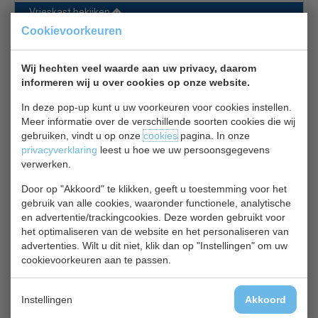
Vrieskast bekijken
Cookievoorkeuren
Combisteel 7450.0570
Wij hechten veel waarde aan uw privacy, daarom
informeren wij u over cookies op onze website.
In deze pop-up kunt u uw voorkeuren voor cookies instellen.
Meer informatie over de verschillende soorten cookies die wij
gebruiken, vindt u op onze
cookies
pagina. In onze
privacyverklaring
leest u hoe we uw persoonsgegevens
Vrieskast | Deur Is Omkeerbaar | 340 Liter | Statisch | RVS |
verwerken.
HF400 | B60 x D59 x H185 cm
Door op "Akkoord" te klikken, geeft u toestemming voor het
€ 889,00
€ 1270,00
gebruik van alle cookies, waaronder functionele, analytische
Vrieskast bekijken
en advertentie/trackingcookies. Deze worden gebruikt voor
het optimaliseren van de website en het personaliseren van
Combisteel 7450.0576
advertenties. Wilt u dit niet, klik dan op "Instellingen" om uw
cookievoorkeuren aan te passen.
Instellingen
Akkoord