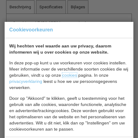
Beschrijving
Specificaties
Bijlages
Combisteel 7450.0570 horeca vrieskast
Cookievoorkeuren
Kasten voorzien van een digitaal temperatuur
Wij hechten veel waarde aan uw privacy, daarom
display, 6 vaste roosters,
informeren wij u over cookies op onze website.
een omkeerbare geïsoleerde deur met slot,
geïntegreerde handgreep en stelvoetjes.
In deze pop-up kunt u uw voorkeuren voor cookies instellen.
Meer informatie over de verschillende soorten cookies die wij
gebruiken, vindt u op onze
cookies
pagina. In onze
2 jaar garantie.
privacyverklaring
leest u hoe we uw persoonsgegevens
verwerken.
Gerelateerde producten
Door op "Akkoord" te klikken, geeft u toestemming voor het
gebruik van alle cookies, waaronder functionele, analytische
en advertentie/trackingcookies. Deze worden gebruikt voor
Set poten
het optimaliseren van de website en het personaliseren van
Set poten
advertenties. Wilt u dit niet, klik dan op "Instellingen" om uw
€ 68,00
€ 80,00
cookievoorkeuren aan te passen.
Product bekijken