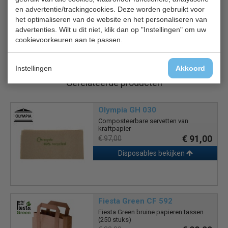
en advertentie/trackingcookies. Deze worden gebruikt voor
uitstraling
het optimaliseren van de website en het personaliseren van
Geleverde platte lip maakt het gemakkelijk voor
advertenties. Wilt u dit niet, klik dan op "Instellingen" om uw
klanten om toegang te krijgen tot voedsel
cookievoorkeuren aan te passen.
Instellingen
Akkoord
Gerelateerde producten
Olympia GH 030
Composteerbare servetten van
kraftpapier
€ 91,00
€ 97,00
Disposables bekijken
Fiesta Green CF 592
Fiesta Green bruine papieren tassen
(250 stuks)