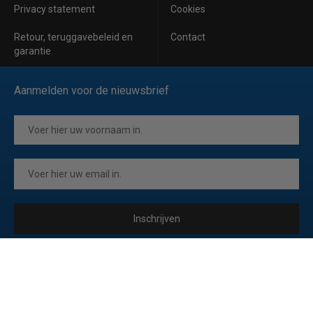
Privacy statement
Cookies
Retour, teruggavebeleid en
Contact
garantie
Aanmelden voor de nieuwsbrief
Inschrijven
Ik ga akkoord met de
privacyverklaring
van Horeca Koeling