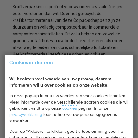
Kraftverpakking is perfect voor wanneer uw vuile frietjes
beter verdienen dan wit. Door het gerecyclede
kraftkartonmateriaal van deze Colpac-scheppen zijn ze
duurzaam en volledig composteerbaar in commerciële
composteringsinstallaties. Dit zal u helpen om zowel de
groene voetafdruk van uw bedrijf te verbeteren als meer
afval weg te leiden van dure, schadelijke stortplaatsen.
Het kraftmateriaal geeft deze schepjes ook een
natuurlijke stijlvolle en organische uitstraling, waardoor uw
Cookievoorkeuren
frieten, uienringen en aardappelwiggen op een
interessantere en aantrekkelijkere manier worden
Wij hechten veel waarde aan uw privacy, daarom
ingekaderd. Deze schepjes worden plat verpakt geleverd
informeren wij u over cookies op onze website.
voor ruimtebesparende opslag en kunnen eenvoudig
worden gemonteerd om u tijd te besparen tijdens drukke
In deze pop-up kunt u uw voorkeuren voor cookies instellen.
diensten.
Meer informatie over de verschillende soorten cookies die wij
gebruiken, vindt u op onze
cookies
pagina. In onze
privacyverklaring
leest u hoe we uw persoonsgegevens
Groestvervangers voor standaard papier of
verwerken.
polystyreenkarton
Door op "Akkoord" te klikken, geeft u toestemming voor het
Made van gerecycled en recyclebaar kraftkarton
gebruik van alle cookies, waaronder functionele, analytische
Natuurlijk uiterlijk geeft uw voedsel een organische