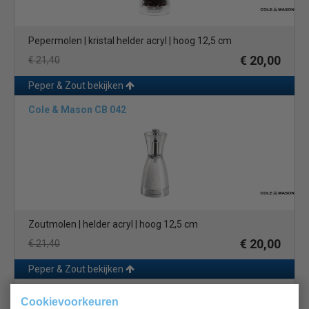
Pepermolen | kristal helder acryl | hoog 12,5 cm
€ 20,00
€ 21,40
Peper & Zout bekijken
Cole & Mason CB 042
Zoutmolen | helder acryl | hoog 12,5 cm
€ 20,00
€ 21,40
Peper & Zout bekijken
Cole & Mason GC 542
Cookievoorkeuren