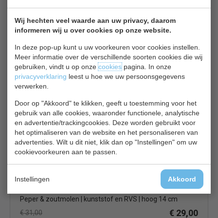
Wij hechten veel waarde aan uw privacy, daarom
informeren wij u over cookies op onze website.
In deze pop-up kunt u uw voorkeuren voor cookies instellen.
Meer informatie over de verschillende soorten cookies die wij
gebruiken, vindt u op onze
cookies
pagina. In onze
Pepermolen | helder acryl | hoog 11,5 cm
privacyverklaring
leest u hoe we uw persoonsgegevens
€ 28,00
€ 29,60
verwerken.
Peper & Zout bekijken
Door op "Akkoord" te klikken, geeft u toestemming voor het
gebruik van alle cookies, waaronder functionele, analytische
Cole & Mason CB 043
en advertentie/trackingcookies. Deze worden gebruikt voor
het optimaliseren van de website en het personaliseren van
advertenties. Wilt u dit niet, klik dan op "Instellingen" om uw
cookievoorkeuren aan te passen.
Instellingen
Akkoord
Peper & zoutmolen | kunststof en RVS | hoog 14 cm
€ 29,00
€ 31,00