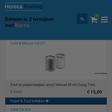
0
Betalen in 3 termijnen
Premium service en garantie
met
Klarna
Home
Merken
Cole & Mason
(10)
Cole & Mason CD237
Zout en pepervaatjes | acryl | inhoud 50 ml | hoog 7 cm
€ 15,00
€ 15,60
Peper & Zout bekijken
C&M CB 029