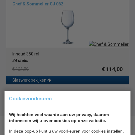
Chef & Sommelier CJ 062
Inhoud 350 ml
24 stuks
€ 114,00
€ 121,00
Glaswerk bekijken
Geld terug
prijsgarantie
Cookievoorkeuren
Lage prijzen hoge service
Gratis verzending
vanaf € 200,00
Wij hechten veel waarde aan uw privacy, daarom
informeren wij u over cookies op onze website.
In deze pop-up kunt u uw voorkeuren voor cookies instellen.