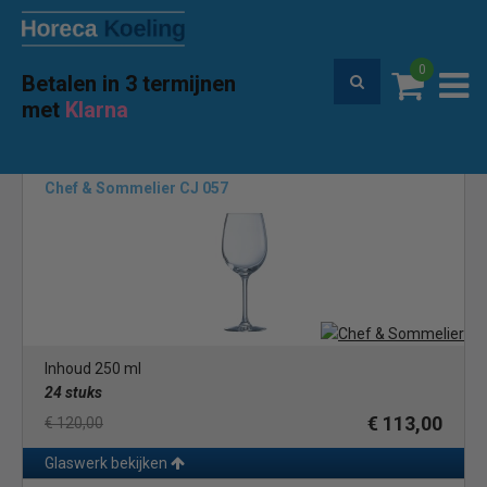
0
Betalen in 3 termijnen
Premium service en garantie
met
Klarna
Home
Merken
Chef & Sommelier
(2)
Chef & Sommelier CJ 057
Inhoud 250 ml
24 stuks
€ 113,00
€ 120,00
Glaswerk bekijken