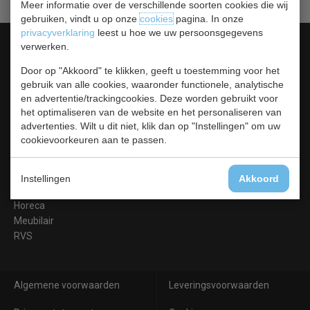
Meer informatie over de verschillende soorten cookies die wij
gebruiken, vindt u op onze
cookies
pagina. In onze
privacyverklaring
leest u hoe we uw persoonsgegevens
Categorieën
verwerken.
Koelen &
Door op "Akkoord" te klikken, geeft u toestemming voor het
Vriezen
gebruik van alle cookies, waaronder functionele, analytische
en advertentie/trackingcookies. Deze worden gebruikt voor
Koken & Bakken
het optimaliseren van de website en het personaliseren van
Koksbenodigdheden
advertenties. Wilt u dit niet, klik dan op "Instellingen" om uw
Warmhouden
cookievoorkeuren aan te passen.
Bar & Koffie
Buffet & tafel
Kleding
Instellingen
Akkoord
Hygiene
Horeca
Meubilair
RVS
Algemene voorwaarden
Leveringsvoorwaarden