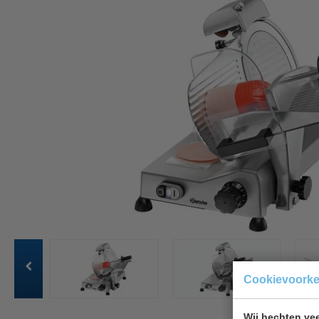
Cookievoork
Wij hechten vee