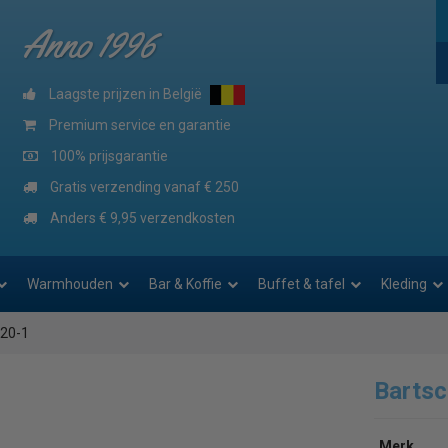
Anno 1996
Laagste prijzen in België
Premium service en garantie
100% prijsgarantie
Gratis verzending vanaf € 250
Anders € 9,95 verzendkosten
Warmhouden
Bar & Koffie
Buffet & tafel
Kleding
220-1
Bartsc
Merk