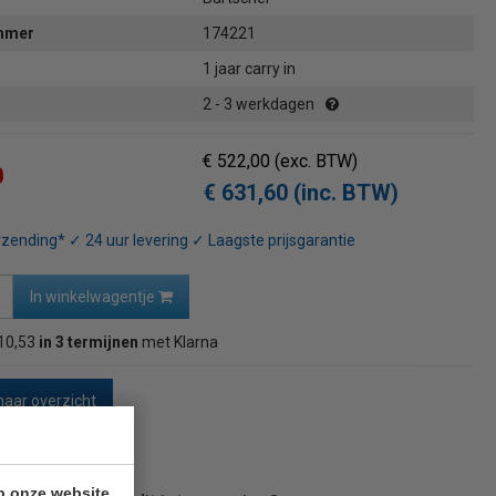
ummer
174221
1 jaar carry in
2 - 3 werkdagen
€ 522,00
(exc. BTW)
0
€ 631,60 (inc. BTW)
rzending* ✓ 24 uur levering ✓ Laagste prijsgarantie
In winkelwagentje
10,53
in 3 termijnen
met Klarna
naar overzicht
p onze website.