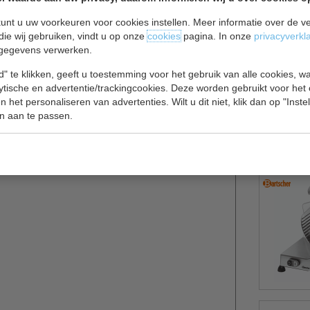
unt u uw voorkeuren voor cookies instellen. Meer informatie over de ve
die wij gebruiken, vindt u op onze
cookies
pagina. In onze
privacyverkl
gegevens verwerken.
" te klikken, geeft u toestemming voor het gebruik van alle cookies, 
cm mes overtuigt door technische features op
lytische en advertentie/trackingcookies. Deze worden gebruikt voor het
 het personaliseren van advertenties. Wilt u dit niet, klik dan op "Inst
, een messenslijper, een snijgeleiding en om de
n aan te passen.
nals een magneetschakelaar.
r, snijgeleider, restenhouder, materiaal van