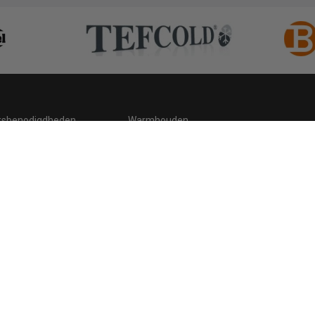
ksbenodigdheden
Warmhouden
ding
Hygiene
 statement
Cookies
Retour, teruggavebeleid en garantie
C