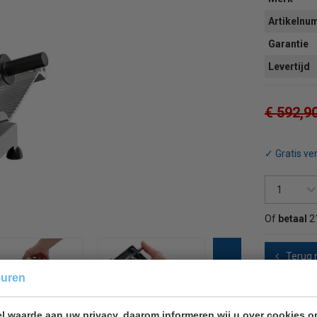
Artikeln
Garantie
Levertijd
€ 592,9
✓ Gratis ve
Of
betaal
2
Terug 
euren
l waarde aan uw privacy, daarom informeren wij u over cookies o