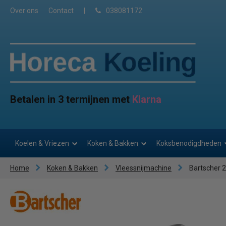
Over ons
Contact
|
038081172
Betalen in 3 termijnen met
Klarna
Koelen & Vriezen
Koken & Bakken
Koksbenodigdheden
Home
Koken & Bakken
Vleessnijmachine
Bartscher 