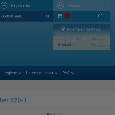
Registreren
Inloggen
0
€ 0,-
8 klanten in de winkel
Hygiene
Horeca Meubilair
RVS
her 220-1
Bartscher