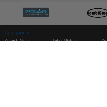
Categorieën
Koelen & Vriezen
Koken & Bakken
Ko
Bar & Koffie
Buffet & tafel
Kle
Horeca Meubilair
RVS
Algemene voorwaarden
Leveringsvoorwaarden
Privacy
Aanmelden voor de nieuwsbrief
Ik ga akkoord met de
privacyverklaring
van Horeca Koeling