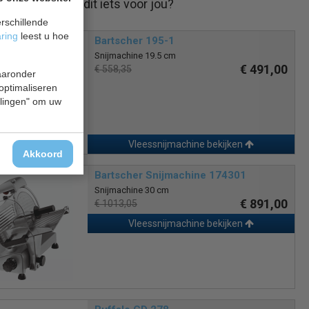
Is dit iets voor jou?
rschillende
aring
leest u hoe
Bartscher 195-1
Snijmachine 19.5 cm
€ 491,00
€ 558,35
waaronder
 optimaliseren
ellingen" om uw
Vleessnijmachine bekijken
Akkoord
Bartscher Snijmachine 174301
Snijmachine 30 cm
€ 891,00
€ 1013,05
Vleessnijmachine bekijken