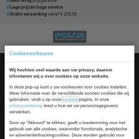
Geld terug
prijsgarantie
Lage prijzen hoge service
Gratis verzending
vanaf € 200,00
Cookievoorkeuren
Categorieën
Wij hechten veel waarde aan uw privacy, daarom
Koelen &
informeren wij u over cookies op onze website.
Vriezen
In deze pop-up kunt u uw voorkeuren voor cookies instellen.
Koken & Bakken
Meer informatie over de verschillende soorten cookies die wij
Koksbenodigdheden
gebruiken, vindt u op onze
cookies
pagina. In onze
Warmhouden
privacyverklaring
leest u hoe we uw persoonsgegevens
Bar & Koffie
verwerken.
Buffet & tafel
Kleding
Door op "Akkoord" te klikken, geeft u toestemming voor het
Hygiene
gebruik van alle cookies, waaronder functionele, analytische
Horeca
en advertentie/trackingcookies. Deze worden gebruikt voor