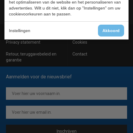
het optimaliseren van de website en het personaliseren van
Meubilair
advertenties. Wilt u dit niet, klik dan op "Instellingen" om uw
RVS
cookievoorkeuren aan te passen.
Algemene voorwaarden
Leveringsvoorwaarden
Instellingen
Akkoord
Privacy statement
Cookies
Retour, teruggavebeleid en
Contact
garantie
Aanmelden voor de nieuwsbrief
Inschrijven