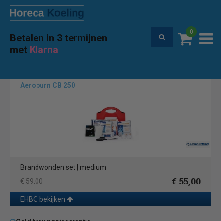
0
Betalen in 3 termijnen
Premium service en garantie
met
Klarna
Home
Merken
Aeroburn
(1)
Aeroburn CB 250
Brandwonden set | medium
€ 55,00
€ 59,00
EHBO bekijken