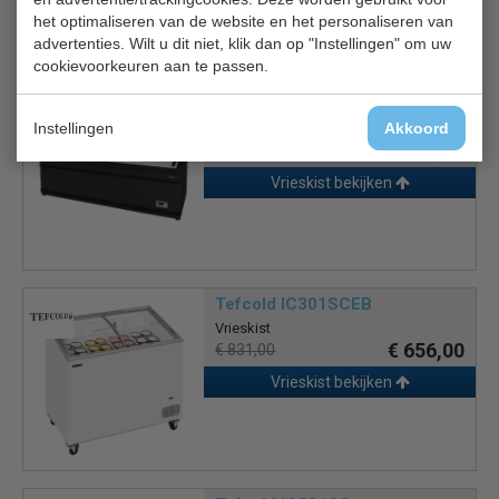
het optimaliseren van de website en het personaliseren van
Is dit iets voor jou?
advertenties. Wilt u dit niet, klik dan op "Instellingen" om uw
cookievoorkeuren aan te passen.
Tefcold NEWLINZ220B
Instellingen
Akkoord
vries koeleiland
€ 2288,00
€ 3050,00
Vrieskist bekijken
Tefcold IC301SCEB
Vrieskist
€ 656,00
€ 831,00
Vrieskist bekijken