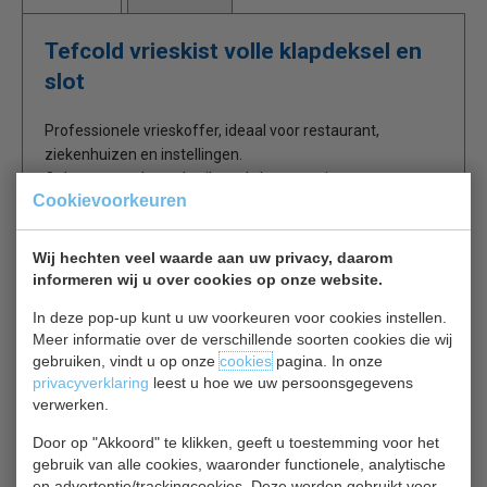
Tefcold vrieskist volle klapdeksel en
slot
Professionele vrieskoffer, ideaal voor restaurant,
ziekenhuizen en instellingen.
Ook zeer goed te gebruiken als bewaarvriezer voor
Cookievoorkeuren
schepijs. Deze diepvrieskoffer is statisch met vol deksel
op scharnieren.
In de vrieskist heeft u ruimte voor vijf manden, de
Wij hechten veel waarde aan uw privacy, daarom
diepvrieskoffer wordt geleverd met 1 mand en slot.
informeren wij u over cookies op onze website.
In deze pop-up kunt u uw voorkeuren voor cookies instellen.
Binnenverlichting
Meer informatie over de verschillende soorten cookies die wij
Controlelampje
gebruiken, vindt u op onze
cookies
pagina. In onze
Inclusief een mand
privacyverklaring
leest u hoe we uw persoonsgegevens
Afsluitbare volle deur
verwerken.
Klapdeksel
Door op "Akkoord" te klikken, geeft u toestemming voor het
gebruik van alle cookies, waaronder functionele, analytische
en advertentie/trackingcookies. Deze worden gebruikt voor