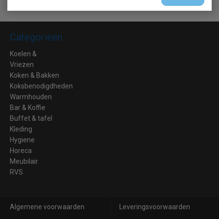
Categorieën
Koelen &
Vriezen
Koken & Bakken
Koksbenodigdheden
Warmhouden
Bar & Koffie
Buffet & tafel
Kleding
Hygiene
Horeca
Meubilair
RVS
Algemene voorwaarden
Leveringsvoorwaarden