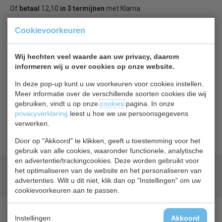
Of
betaal
12,10
in 3 termijnen
met Klarna
Cookievoorkeuren
Terug naar overzicht
Wij hechten veel waarde aan uw privacy, daarom
Beschrijving
Specificaties
informeren wij u over cookies op onze website.
In deze pop-up kunt u uw voorkeuren voor cookies instellen.
Vogue RVS hangende bestekbak
Meer informatie over de verschillende soorten cookies die wij
gebruiken, vindt u op onze
cookies
pagina. In onze
RVS frame en RVS, GN 1/3 bestekbak van 20cm diep. De
privacyverklaring
leest u hoe we uw persoonsgegevens
bak kan aan de RVS serveerwagens van Vogue gehangen
verwerken.
worden.
Door op "Akkoord" te klikken, geeft u toestemming voor het
gebruik van alle cookies, waaronder functionele, analytische
en advertentie/trackingcookies. Deze worden gebruikt voor
Geld terug
prijsgarantie
het optimaliseren van de website en het personaliseren van
advertenties. Wilt u dit niet, klik dan op "Instellingen" om uw
Lage prijzen hoge service
cookievoorkeuren aan te passen.
Instellingen
Akkoord