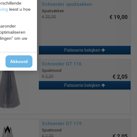
rschillende
Schneider spuitzakken
aring
leest u hoe
Spuitzakken
€ 19,00
€ 20,30
waaronder
 optimaliseren
ellingen" om uw
Patisserie bekijken
Akkoord
Schneider GT 116
Spuitmond
€ 2,05
€ 2,20
Patisserie bekijken
Schneider GT 119
Spuitmond
€ 2,05
€ 2,20