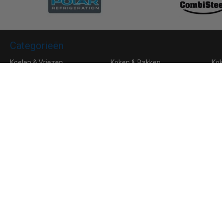
Categorieën
Koelen & Vriezen
Koken & Bakken
Ko
Bar & Koffie
Buffet & tafel
Kle
Horeca Meubilair
RVS
Algemene voorwaarden
Leveringsvoorwaarden
Privacy
Aanmelden voor de nieuwsbrief
Ik ga akkoord met de
privacyverklaring
van Horeca Koeling
© 2026 Horeca Koeling
|
038081172
|
info@horecakoeling