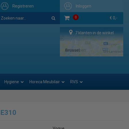
Registreren
Inloggen
0
€ 0,-
7 klanten in de winkel
Hygiene
Horeca Meubilair
RVS
 E310
Vogue