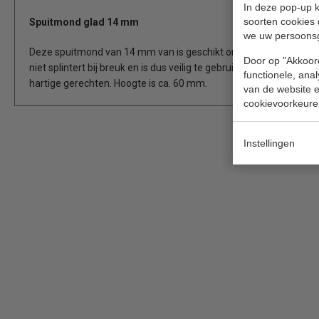
In deze pop-up k
soorten cookies 
Spuitmond glad 14 mm
we uw persoons
Deze spuitmond van 14 mm van is geschikt om mee te schrijven
Door op "Akkoord
niet splintert bij breuk en is dus veilig te gebruiken voor voedse
functionele, ana
hartige gerechten. Hoogte is ca. 60 mm.
van de website en
cookievoorkeure
Instellingen