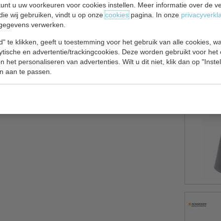
unt u uw voorkeuren voor cookies instellen. Meer informatie over de ve
die wij gebruiken, vindt u op onze
cookies
pagina. In onze
privacyverkl
gegevens verwerken.
. De spuitmond is gemaakt van polycarbonaat dat
" te klikken, geeft u toestemming voor het gebruik van alle cookies, 
l. Ideaal voor het decoreren van desserts maar ook
lytische en advertentie/trackingcookies. Deze worden gebruikt voor het
 het personaliseren van advertenties. Wilt u dit niet, klik dan op "Inst
n aan te passen.