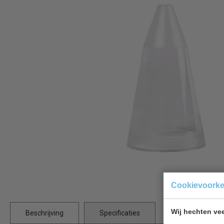
Cookievoork
Wij hechten vee
Beschrijving
Specificaties