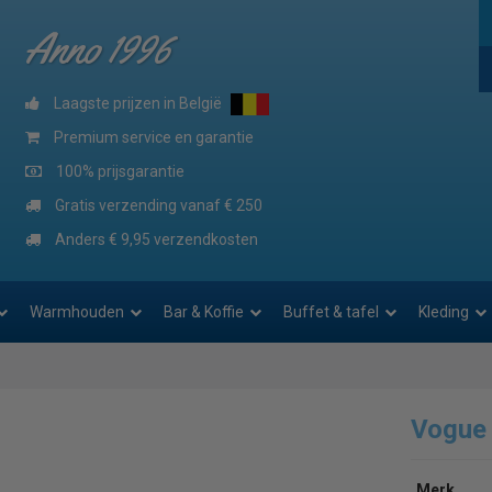
Anno 1996
Laagste prijzen in België
Premium service en garantie
100% prijsgarantie
Gratis verzending vanaf € 250
Anders € 9,95 verzendkosten
Warmhouden
Bar & Koffie
Buffet & tafel
Kleding
Vogue
Merk