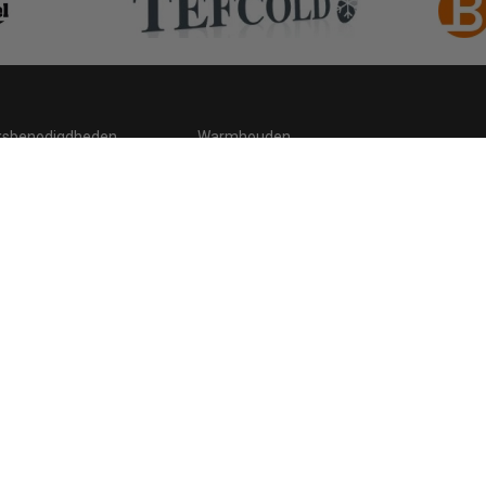
ksbenodigdheden
Warmhouden
ding
Hygiene
 statement
Cookies
Retour, teruggavebeleid en garantie
C
.be