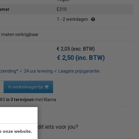
ummer
E310
1 - 2 werkdagen
e maten verkrijgbaar
€ 2,05
(exc. BTW)
€ 2,50 (inc. BTW)
rzending* ✓ 24 uur levering ✓ Laagste prijsgarantie
In winkelwagentje
,83
in 3 termijnen
met Klarna
naar overzicht
Is dit iets voor jou?
p onze website.