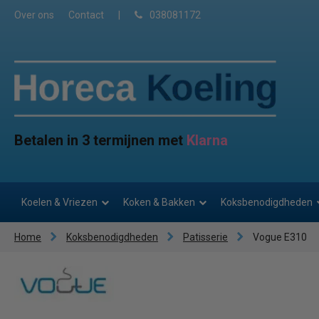
Over ons
Contact
|
038081172
Betalen in 3 termijnen met
Klarna
Koelen & Vriezen
Koken & Bakken
Koksbenodigdheden
Home
Koksbenodigdheden
Patisserie
Vogue E310