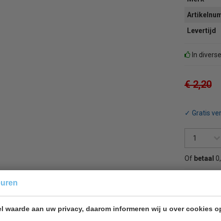
Artikeln
Levertijd
In divers
€ 2,20
✓ Gratis ve
Of
betaal
0
euren
Terug 
l waarde aan uw privacy, daarom informeren wij u over cookies o