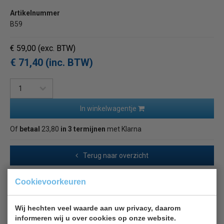
Artikelnummer
B59
€ 59,00
(exc. BTW)
€ 71,40 (inc. BTW)
In winkelwagentje
Of
betaal
23,80
in 3 termijnen
met Klarna
Terug naar overzicht
Cookievoorkeuren
Beschrijving
Specificaties
Wij hechten veel waarde aan uw privacy, daarom
Verzendkosten Belgie
informeren wij u over cookies op onze website.