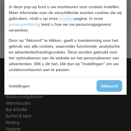
In deze pop-up kunt u uw voorkeuren voor cookies instellen.
Meer informatie over de verschillende soorten cookies die wij
Geld terug
prijsgarantie
gebruiken, vindt u op onze
cookies
pagina. In onze
Lage prijzen hoge service
privacyverklaring
leest u hoe we uw persoonsgegevens
verwerken.
Door op "Akkoord" te klikken, geeft u toestemming voor het
gebruik van alle cookies, waaronder functionele, analytische
en advertentie/trackingcookies. Deze worden gebruikt voor
het optimaliseren van de website en het personaliseren van
advertenties. Wilt u dit niet, klik dan op "Instellingen" om uw
Categorieën
cookievoorkeuren aan te passen.
Koelen &
Vriezen
Instellingen
Akkoord
Koken & Bakken
Koksbenodigdheden
Warmhouden
Bar & Koffie
Buffet & tafel
Kleding
Hygiene