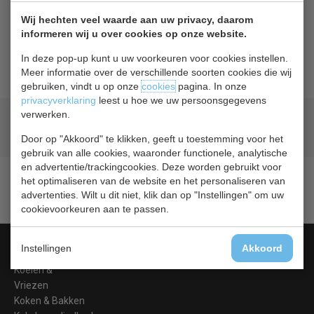
Verbindingsraam roestvrijstaal
Wij hechten veel waarde aan uw privacy, daarom
informeren wij u over cookies op onze website.
Op minder dan 1 m² kunt u een koel- en vrieskast
In deze pop-up kunt u uw voorkeuren voor cookies instellen.
combineren.
Meer informatie over de verschillende soorten cookies die wij
gebruiken, vindt u op onze
cookies
pagina. In onze
privacyverklaring
leest u hoe we uw persoonsgegevens
verwerken.
Geld terug
prijsgarantie
Lage prijzen hoge service
Door op "Akkoord" te klikken, geeft u toestemming voor het
gebruik van alle cookies, waaronder functionele, analytische
en advertentie/trackingcookies. Deze worden gebruikt voor
het optimaliseren van de website en het personaliseren van
advertenties. Wilt u dit niet, klik dan op "Instellingen" om uw
cookievoorkeuren aan te passen.
Categorieën
Instellingen
Akkoord
Koelen &
Vriezen
Koken & Bakken