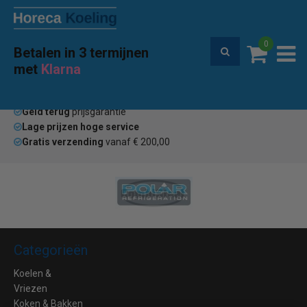
0
Betalen in 3 termijnen
Premium service en garantie
met
Klarna
Home
Merken
U5
(0)
Geld terug
prijsgarantie
Lage prijzen hoge service
Gratis verzending
vanaf € 200,00
Categorieën
Koelen &
Vriezen
Koken & Bakken