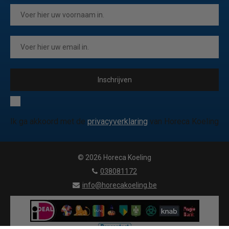
Inschrijven
Ik ga akkoord met de
privacyverklaring
van Horeca Koeling
© 2026 Horeca Koeling
|
038081172
|
info@horecakoeling.be