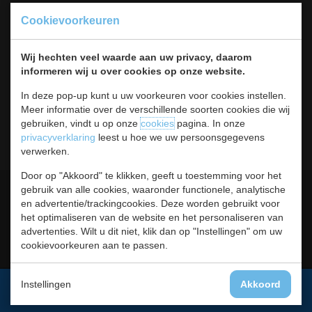
Koksbenodigdheden
Cookievoorkeuren
Warmhouden
Bar & Koffie
Wij hechten veel waarde aan uw privacy, daarom
Buffet & tafel
informeren wij u over cookies op onze website.
Kleding
Hygiene
In deze pop-up kunt u uw voorkeuren voor cookies instellen.
Horeca
Meer informatie over de verschillende soorten cookies die wij
Meubilair
gebruiken, vindt u op onze
cookies
pagina. In onze
RVS
privacyverklaring
leest u hoe we uw persoonsgegevens
verwerken.
Door op "Akkoord" te klikken, geeft u toestemming voor het
Algemene voorwaarden
Leveringsvoorwaarden
gebruik van alle cookies, waaronder functionele, analytische
en advertentie/trackingcookies. Deze worden gebruikt voor
Privacy statement
Cookies
het optimaliseren van de website en het personaliseren van
advertenties. Wilt u dit niet, klik dan op "Instellingen" om uw
Retour, teruggavebeleid en
Contact
cookievoorkeuren aan te passen.
garantie
Instellingen
Akkoord
Aanmelden voor de nieuwsbrief