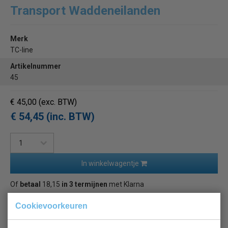
Transport Waddeneilanden
Merk
TC-line
Artikelnummer
45
€ 45,00
(exc. BTW)
€ 54,45 (inc. BTW)
In winkelwagentje
Of
betaal
18,15
in 3 termijnen
met Klarna
Cookievoorkeuren
Terug naar overzicht