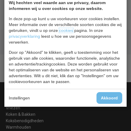
Wij hechten veel waarde aan uw privacy, daarom
Beschrijving
informeren wij u over cookies op onze website.
In deze pop-up kunt u uw voorkeuren voor cookies instellen.
Meer informatie over de verschillende soorten cookies die wij
gebruiken, vindt u op onze
cookies
pagina. In onze
privacyverklaring
leest u hoe we uw persoonsgegevens
Geld terug
prijsgarantie
verwerken.
Lage prijzen hoge service
Door op "Akkoord" te klikken, geeft u toestemming voor het
gebruik van alle cookies, waaronder functionele, analytische
en advertentie/trackingcookies. Deze worden gebruikt voor
het optimaliseren van de website en het personaliseren van
advertenties. Wilt u dit niet, klik dan op "Instellingen" om uw
cookievoorkeuren aan te passen.
Categorieën
Instellingen
Akkoord
Koelen &
Vriezen
Koken & Bakken
Koksbenodigdheden
Warmhouden