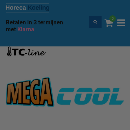
0
Betalen in 3 termijnen
Premium service en garantie
met
Klarna
Home
Accessoires
Transport Waddeneilanden