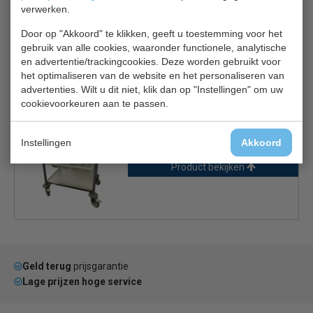
hygiënisch te houden en klanten tevreden te houden.
verwerken.
Door op "Akkoord" te klikken, geeft u toestemming voor het
gebruik van alle cookies, waaronder functionele, analytische
en advertentie/trackingcookies. Deze worden gebruikt voor
het optimaliseren van de website en het personaliseren van
Is dit iets voor jou?
advertenties. Wilt u dit niet, klik dan op "Instellingen" om uw
cookievoorkeuren aan te passen.
Craven Bestek- &
dienbladenwagens P100
Instellingen
Akkoord
€ 187,00
€ 210,00
Product bekijken
Geld terug
prijsgarantie
Lage prijzen hoge service