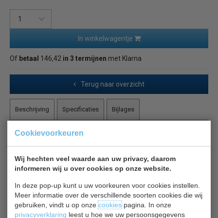
In winkelwagentje
Of
betaal
146,42
in 3 termijnen
met Klarna
Terug naar overzicht
Beschrijving
Specificaties
Bijlages
Cookievoorkeuren
Tournus RVS serveerwagen met 2 bladen
Geheel gelaste RVS constructie, geluidsarme bladen, 4
Wij hechten veel waarde aan uw privacy, daarom
zwenkwielen, waarvan 2 geremd, belastbaar tot 50
informeren wij u over cookies op onze website.
kilo per blad.
In deze pop-up kunt u uw voorkeuren voor cookies instellen.
Meer informatie over de verschillende soorten cookies die wij
Deze serveerwagen met 2 bladen helpt uw personeel bij
gebruiken, vindt u op onze
cookies
pagina. In onze
serveren en het afruimen van tafels, ruimtes schoon en
privacyverklaring
leest u hoe we uw persoonsgegevens