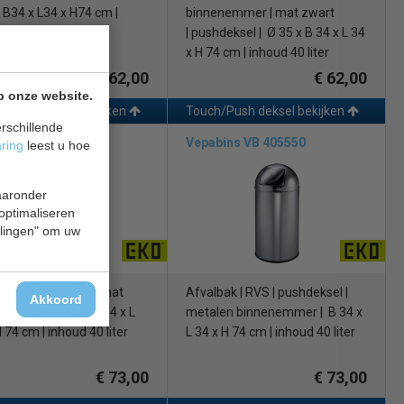
 B34 x L34 x H74 cm |
binnenemmer | mat zwart
 40 liter
| pushdeksel | Ø 35 x B 34 x L 34
x H 74 cm | inhoud 40 liter
€ 62,00
€ 62,00
p onze website.
/Push deksel bekijken
Touch/Push deksel bekijken
rschillende
bins VB 405550
Vepabins VB 405550
aring
leest u hoe
waaronder
 optimaliseren
ellingen" om uw
bak | pushdeksel | mat
Afvalbak | RVS | pushdeksel |
Akkoord
 binnenemmer | B 34 x L
metalen binnenemmer | B 34 x
 74 cm | inhoud 40 liter
L 34 x H 74 cm | inhoud 40 liter
€ 73,00
€ 73,00