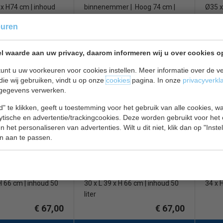
 x H74 cm | inhoud
binnenemmer | Hoog 74 cm |
Ø35 x
inhoud 40 liter
inhoud
euren
€ 62,00
€ 62,00
l waarde aan uw privacy, daarom informeren wij u over cookies o
 deksel bekijken
Touch/Push deksel bekijken
Touch
unt u uw voorkeuren voor cookies instellen. Meer informatie over de ve
92755
Vepa 31192755
Vepa
die wij gebruiken, vindt u op onze
cookies
pagina. In onze
privacyverkl
gegevens verwerken.
" te klikken, geeft u toestemming voor het gebruik van alle cookies, 
lytische en advertentie/trackingcookies. Deze worden gebruikt voor het
 het personaliseren van advertenties. Wilt u dit niet, klik dan op "Inst
n aan te passen.
5-gaats | wits
Bekerbak | 5-gaats | grijs
Afval
e stapelsysteem | B
| efficiënte stapelsysteem | B
RVS |
 H 66 cm | inhoud 50
30 x L 39 x H 66 cm | inhoud 50
34 x H
liter
€ 67,00
€ 67,00