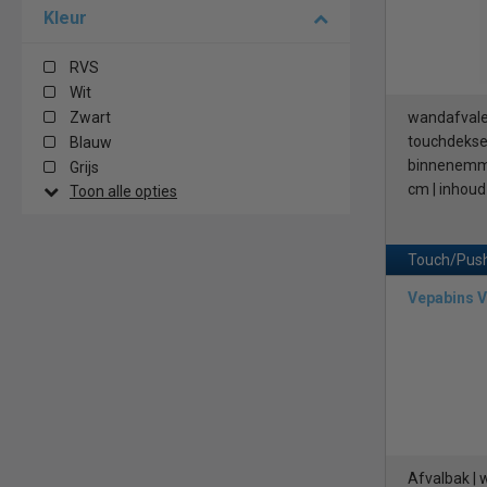
Kleur
RVS
Wit
Zwart
wandafvale
touchdeksel
Blauw
binnenemmer
Grijs
cm | inhoud 
Toon alle opties
Touch/Push
Vepabins 
Afvalbak | 