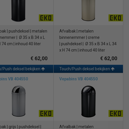
bak | pushdeksel | metalen
Afvalbak | metalen
nemmer | Ø 35 x B 34 x L
binnenemmer | creme
 74 cm | inhoud 40 liter
| pushdeksel | Ø 35 x B 34 x L 34
x H 74 cm | inhoud 40 liter
€ 62,00
€ 62,00
/Push deksel bekijken
Touch/Push deksel bekijken
bins VB 404550
Vepabins VB 404550
ak | grijs | pushdeksel |
Afvalbak | metalen