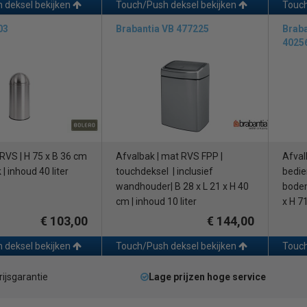
 deksel bekijken
Touch/Push deksel bekijken
Touch
03
Brabantia VB 477225
Braba
4025
RVS | H 75 x B 36 cm
Afvalbak | mat RVS FPP |
Afvalb
| inhoud 40 liter
touchdeksel | inclusief
bedie
wandhouder| B 28 x L 21 x H 40
bodem
cm | inhoud 10 liter
x H 71
€ 103,00
€ 144,00
 deksel bekijken
Touch/Push deksel bekijken
Touch
rijsgarantie
Lage prijzen hoge service