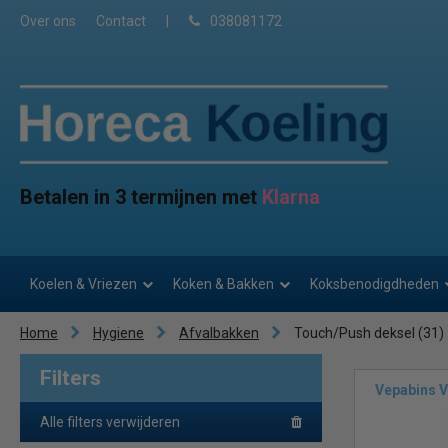
Over ons
Contact
|
038081172
Betalen in 3 termijnen met
Klarna
Koelen & Vriezen
Koken & Bakken
Koksbenodigdheden
Home
Hygiene
Afvalbakken
Touch/Push deksel
(31)
Filters
Vepabins 
Alle filters verwijderen