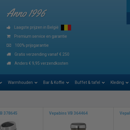
Anno 1996
Laagste prijzen in België
Premium service en garantie
100% prijsgarantie
Gratis verzending vanaf € 250
Anders € 9,95 verzendkosten
Warmhouden
Bar & Koffie
Buffet & tafel
Kleding
VB 378645
Vepabins VB 364464
Vepa