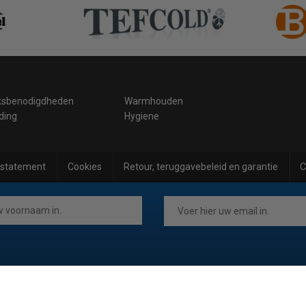
ksbenodigdheden
Warmhouden
ding
Hygiene
 statement
Cookies
Retour, teruggavebeleid en garantie
C