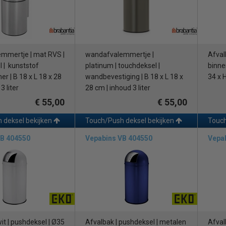
mmertje | mat RVS |
wandafvalemmertje |
Afval
 | kunststof
platinum | touchdeksel |
binne
 | B 18 x L 18 x 28
wandbevestiging | B 18 x L 18 x
34 x H
3 liter
28 cm | inhoud 3 liter
€ 55,00
€ 55,00
 deksel bekijken
Touch/Push deksel bekijken
Touch
VB 404550
Vepabins VB 404550
Vepa
wit | pushdeksel | Ø35
Afvalbak | pushdeksel | metalen
Afvalb