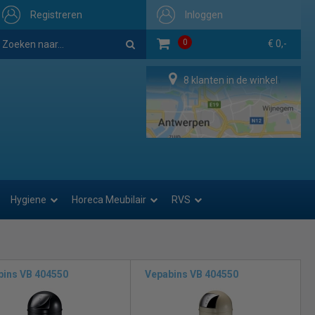
Registreren
Inloggen
0
€ 0,-
8 klanten in de winkel
Hygiene
Horeca Meubilair
RVS
bins VB 404550
Vepabins VB 404550