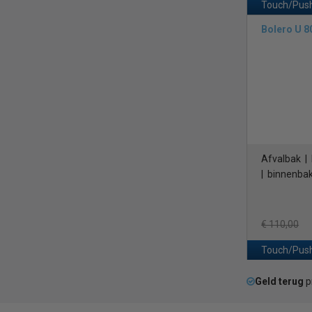
Touch/Push
Bolero U 8
Afvalbak | 
| binnenbak 
€ 110,00
Touch/Push
Geld terug
p