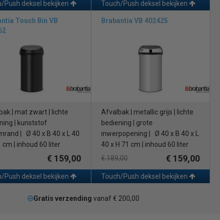
/Push deksel bekijken
Touch/Push deksel bekijken
ntia Touch Bin VB
Brabantia VB 402425
62
ak | mat zwart | lichte
Afvalbak | metallic grijs | lichte
ning | kunststof
bediening | grote
rand | Ø 40 x B 40 x L 40
inwerpopening | Ø 40 x B 40 x L
 cm | inhoud 60 liter
40 x H 71 cm | inhoud 60 liter
€ 159,00
€ 159,00
€ 189,00
/Push deksel bekijken
Touch/Push deksel bekijken
Gratis verzending
vanaf € 200,00