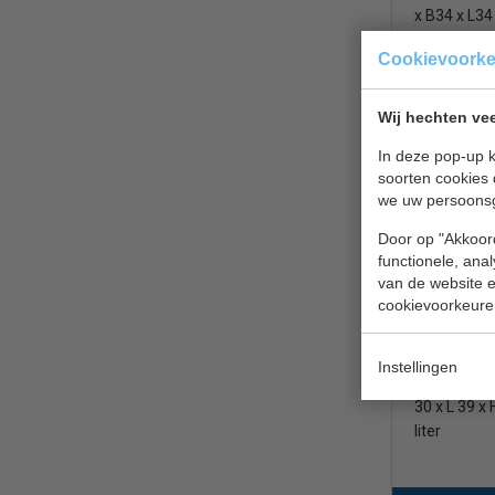
x B34 x L34
40 liter
Cookievoork
Wij hechten vee
Touch/Push
In deze pop-up k
Vepa VB 1
soorten cookies 
we uw persoons
Door op "Akkoord
functionele, ana
van de website en
cookievoorkeure
Bekerbak | 
Instellingen
| efficiënt
30 x L 39 x
liter