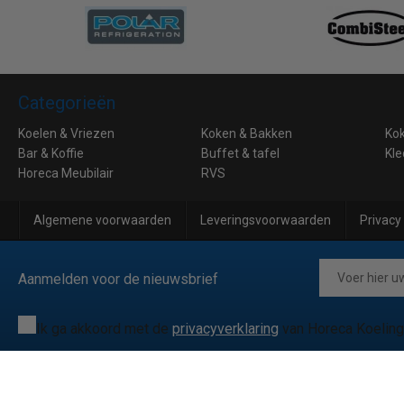
Categorieën
Koelen & Vriezen
Koken & Bakken
Ko
Bar & Koffie
Buffet & tafel
Kle
Horeca Meubilair
RVS
Algemene voorwaarden
Leveringsvoorwaarden
Privacy
Aanmelden voor de nieuwsbrief
Ik ga akkoord met de
privacyverklaring
van Horeca Koeling