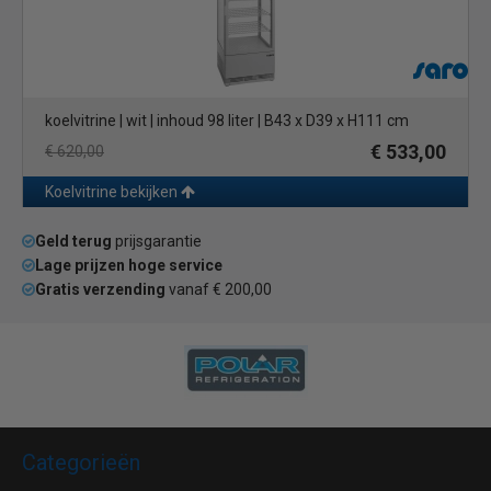
koelvitrine | wit | inhoud 98 liter | B43 x D39 x H111 cm
€ 533,00
€ 620,00
Koelvitrine bekijken
Geld terug
prijsgarantie
Lage prijzen hoge service
Gratis verzending
vanaf € 200,00
Categorieën