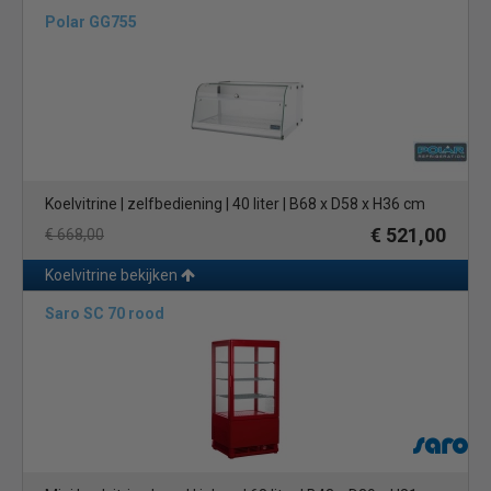
Polar GG755
Koelvitrine | zelfbediening | 40 liter | B68 x D58 x H36 cm
€ 521,00
€ 668,00
Koelvitrine bekijken
Saro SC 70 rood