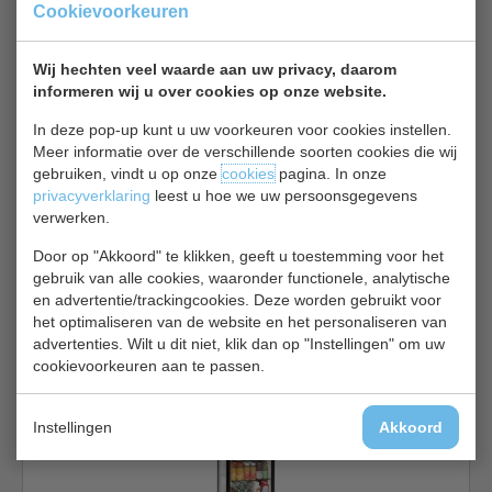
Cookievoorkeuren
€ 494,00
€ 561,00
Koelvitrine bekijken
Wij hechten veel waarde aan uw privacy, daarom
informeren wij u over cookies op onze website.
Bartscher 700201G
In deze pop-up kunt u uw voorkeuren voor cookies instellen.
Meer informatie over de verschillende soorten cookies die wij
gebruiken, vindt u op onze
cookies
pagina. In onze
privacyverklaring
leest u hoe we uw persoonsgegevens
verwerken.
Door op "Akkoord" te klikken, geeft u toestemming voor het
gebruik van alle cookies, waaronder functionele, analytische
Koelvitrine | zwart | LED | B68 x D45 x H67 cm
en advertentie/trackingcookies. Deze worden gebruikt voor
€ 502,00
€ 570,25
het optimaliseren van de website en het personaliseren van
advertenties. Wilt u dit niet, klik dan op "Instellingen" om uw
Koelvitrine bekijken
cookievoorkeuren aan te passen.
Bartscher 78L
Instellingen
Akkoord