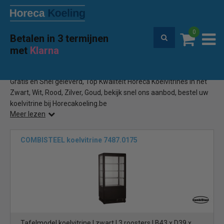
0
Betalen in 3 termijnen
Premium service en garantie
met
Klarna
Home
Top Kwaliteit Koelvitrine
(83)
Gratis en Snel geleverd, Top Kwaliteit Horeca Koelvitrines in het
Zwart, Wit, Rood, Zilver, Goud, bekijk snel ons aanbod, bestel uw
koelvitrine bij Horecakoeling.be
Meer lezen
COMBISTEEL koelvitrine 7487.0175
Tafelmodel koelvitrine | zwart | 3 roosters | B43 x D39 x