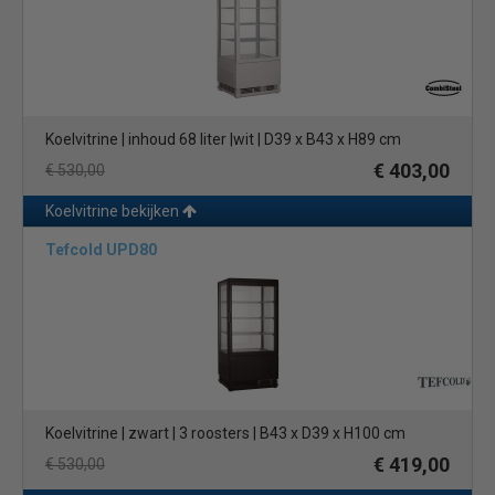
Koelvitrine | inhoud 68 liter |wit | D39 x B43 x H89 cm
€ 403,00
€ 530,00
Koelvitrine bekijken
Tefcold UPD80
Koelvitrine | zwart | 3 roosters | B43 x D39 x H100 cm
€ 419,00
€ 530,00