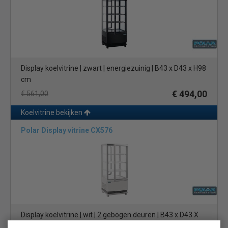
Display koelvitrine | zwart | energiezuinig | B43 x D43 x H98
cm
€ 494,00
€ 561,00
Koelvitrine bekijken
Polar Display vitrine CX576
Display koelvitrine | wit | 2 gebogen deuren | B43 x D43 X
H98 cm