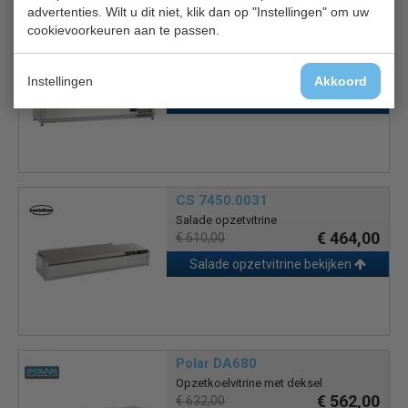
advertenties. Wilt u dit niet, klik dan op "Instellingen" om uw
cookievoorkeuren aan te passen.
Bartscher 110175
Salade opzetvitrine
€ 647,00
€ 808,90
Instellingen
Akkoord
Salade opzetvitrine bekijken
CS 7450.0031
Salade opzetvitrine
€ 464,00
€ 610,00
Salade opzetvitrine bekijken
Polar DA680
Opzetkoelvitrine met deksel
€ 562,00
€ 632,00