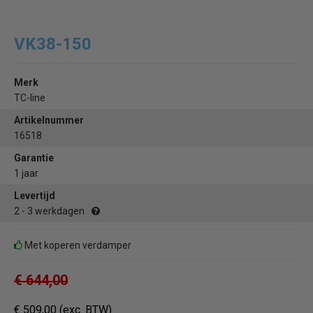
VK38-150
Merk
TC-line
Artikelnummer
16518
Garantie
1 jaar
Levertijd
2 - 3 werkdagen
Met koperen verdamper
€ 644,00
€ 509,00
(exc. BTW)