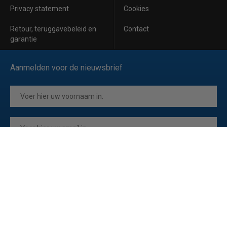
Privacy statement
Cookies
Retour, teruggavebeleid en
Contact
garantie
Aanmelden voor de nieuwsbrief
Inschrijven
Ik ga akkoord met de
privacyverklaring
van Horeca Koeling