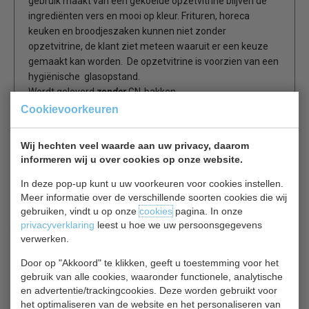
gebruik maakt van een gekoelde opzetvitrine blijven de
ingrediënten vers en mooi op kleur. Frituren, horeca
keuken en broodjeszaken kunnen niet zonder
opzetvitrine, de klant ziet meteen waaruit er een keuze
gemaakt kan worden. De opzetvitrine is voorzien van een
hygiënische glasopstand.
Wordt geleverd
zonder
GN-bakken.
Cookievoorkeuren
RVS
Statische koeling
Wij hechten veel waarde aan uw privacy, daarom
Glazen opzetstuk, aan 3 zijden gesloten
informeren wij u over cookies op onze website.
Elektronische thermostaat
In deze pop-up kunt u uw voorkeuren voor cookies instellen.
4 stelvoetjes
Meer informatie over de verschillende soorten cookies die wij
Geschikt voor 5 x GN 1/3 + 1x GN1/2 bakken (niet
gebruiken, vindt u op onze
cookies
pagina. In onze
inbegrepen/ Non compris)
privacyverklaring
leest u hoe we uw persoonsgegevens
verwerken.
Optie: GN bakken en RVS stelpoten
Door op "Akkoord" te klikken, geeft u toestemming voor het
gebruik van alle cookies, waaronder functionele, analytische
en advertentie/trackingcookies. Deze worden gebruikt voor
Is dit iets voor jou?
het optimaliseren van de website en het personaliseren van