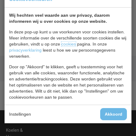
Scannerrail 7450756
Wij hechten veel waarde aan uw privacy, daarom
Prijsetiketten of scancodes van de getoonde producten
informeren wij u over cookies op onze website.
zijn goed af te lezen.
In deze pop-up kunt u uw voorkeuren voor cookies instellen.
De scannerrail is eenvoudig aan de voorzijde vast te
Meer informatie over de verschillende soorten cookies die wij
klikken.
gebruiken, vindt u op onze
cookies
pagina. In onze
privacyverklaring
leest u hoe we uw persoonsgegevens
verwerken.
Geld terug
prijsgarantie
Door op "Akkoord" te klikken, geeft u toestemming voor het
Lage prijzen hoge service
gebruik van alle cookies, waaronder functionele, analytische
en advertentie/trackingcookies. Deze worden gebruikt voor
het optimaliseren van de website en het personaliseren van
advertenties. Wilt u dit niet, klik dan op "Instellingen" om uw
cookievoorkeuren aan te passen.
Instellingen
Akkoord
Categorieën
Koelen &