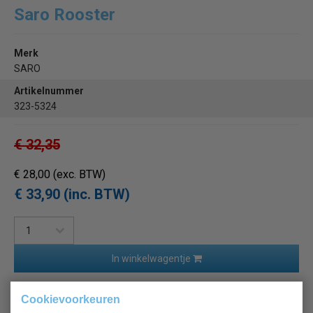
Saro Rooster
Merk
SARO
Artikelnummer
323-5324
€ 32,35
€ 28,00
(exc. BTW)
€ 33,90 (inc. BTW)
In winkelwagentje
Of
betaal
11,30
in 3 termijnen
met Klarna
Cookievoorkeuren