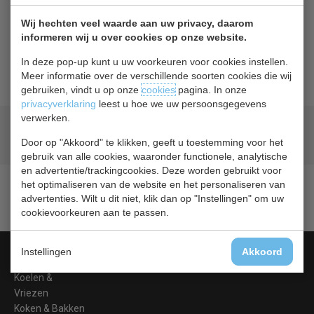
Terug naar overzicht
Wij hechten veel waarde aan uw privacy, daarom
informeren wij u over cookies op onze website.
Beschrijving
In deze pop-up kunt u uw voorkeuren voor cookies instellen.
Meer informatie over de verschillende soorten cookies die wij
gebruiken, vindt u op onze
cookies
pagina. In onze
privacyverklaring
leest u hoe we uw persoonsgegevens
verwerken.
Geld terug
prijsgarantie
Door op "Akkoord" te klikken, geeft u toestemming voor het
Lage prijzen hoge service
gebruik van alle cookies, waaronder functionele, analytische
en advertentie/trackingcookies. Deze worden gebruikt voor
het optimaliseren van de website en het personaliseren van
advertenties. Wilt u dit niet, klik dan op "Instellingen" om uw
cookievoorkeuren aan te passen.
Categorieën
Instellingen
Akkoord
Koelen &
Vriezen
Koken & Bakken