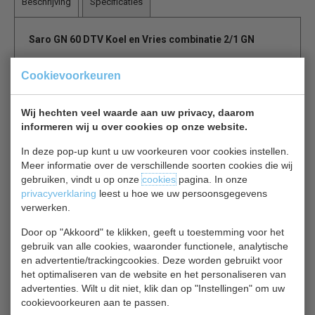
Beschrijving
Specificaties
Saro GN 60 DTV Koel en Vries combinatie 2/1 GN
Geforceerde bedrijfskoelkast van buiten en binnen
Cookievoorkeuren
roestvrij staal AISI 304 met zelfsluitende deur
en automatische ontdooiing.
Wij hechten veel waarde aan uw privacy, daarom
De deuren zijn wisselbaar voor links of rechts draaiend.
informeren wij u over cookies op onze website.
Roestvrij staal
In deze pop-up kunt u uw voorkeuren voor cookies instellen.
4 verstelbare roosters
Meer informatie over de verschillende soorten cookies die wij
Digitale temperatuur controle (DIXELL)
gebruiken, vindt u op onze
cookies
pagina. In onze
Inhoud: 2 x ca. 129 ltr.
privacyverklaring
leest u hoe we uw persoonsgegevens
Temp.: - 2 °C / + 8 °C & - 18 °C / - 22 °C
verwerken.
Deursluiting links of rechts wisselbaar
Door op "Akkoord" te klikken, geeft u toestemming voor het
Deur zelfsluitend
gebruik van alle cookies, waaronder functionele, analytische
Automatische ontdooiing
en advertentie/trackingcookies. Deze worden gebruikt voor
Koelmiddel R404a / R134a
het optimaliseren van de website en het personaliseren van
advertenties. Wilt u dit niet, klik dan op "Instellingen" om uw
cookievoorkeuren aan te passen.