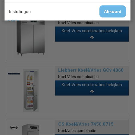
Is dit iets voor jou?
Instellingen
Akkoord
Saro Koel&Vries GN 120 DTV
Koel-Vries combinaties
€ 3081,00
€ 4740,00
Koel-Vries combinaties bekijken
Liebherr Koel&Vries GCv 4060
Koel-Vries combinaties
€ 2171,00
€ 2495,00
Koel-Vries combinaties bekijken
CS Koel&Vries 7450.0715
Koel/vries combinatie