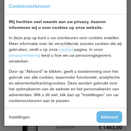
920, wit gepoedercoat staal met aluminium deuren.
Cookievoorkeuren
Buiten gelakt staal, binnen aluminium, LED verlichting, met
8 verstelbare roosters, automatische ontdooiing, digitale
Wij hechten veel waarde aan uw privacy, daarom
informeren wij u over cookies op onze website.
temperatuur controle (DIXELL)en zelfsluitende deuren.
In deze pop-up kunt u uw voorkeuren voor cookies instellen.
Meer informatie over de verschillende soorten cookies die wij
Is dit iets voor jou?
gebruiken, vindt u op onze
cookies
pagina. In onze
privacyverklaring
leest u hoe we uw persoonsgegevens
verwerken.
TopCold DV40 zwart
Vrieskast glasdeur
Door op "Akkoord" te klikken, geeft u toestemming voor het
€ 1943,00
€ 2590,00
gebruik van alle cookies, waaronder functionele, analytische
en advertentie/trackingcookies. Deze worden gebruikt voor
Vrieskast glasdeur bekijken
het optimaliseren van de website en het personaliseren van
advertenties. Wilt u dit niet, klik dan op "Instellingen" om uw
cookievoorkeuren aan te passen.
Combisteel 7472.0210
Instellingen
Akkoord
Vrieskast glasdeur
€ 1463,00
€ 2090,00