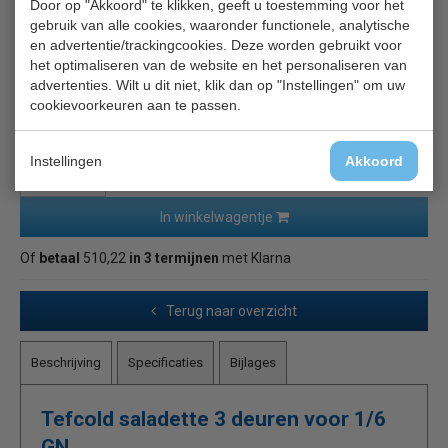
Door op "Akkoord" te klikken, geeft u toestemming voor het
€ 1686,00
gebruik van alle cookies, waaronder functionele, analytische
en advertentie/trackingcookies. Deze worden gebruikt voor
€ 1265,00
(exc. BTW)
het optimaliseren van de website en het personaliseren van
€ 1530,65 (inc. BTW)
advertenties. Wilt u dit niet, klik dan op "Instellingen" om uw
cookievoorkeuren aan te passen.
✓ Gratis verzending* ✓ 24 uur levering ✓ Laagste prijsgarantie
Instellingen
Akkoord
In winkelwagentje
Of
betaal
510,22
in 3 termijnen
met Klarna
Terug naar overzicht
Beschrijving
Specificaties
Bijlages
Tefcold saladette 3 deuren voor 1/6
GN