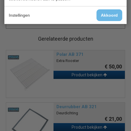
Geschikt voor een omgevingstemperatuur tussen 5-
32°C
Instellingen
Akkoord
Gerelateerde producten
Polar AB 371
Extra Rooster
€ 50,00
Product bekijken
Deurrubber AB 321
Deurdichting
€ 21,00
Product bekijken