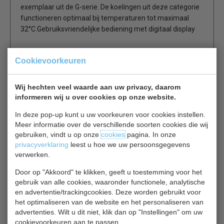
exemplaar uit de G-serie. De koelingen uit deze categorie
functioneren optimaal bij temperaturen tot maximaal
32°C.Gebruiksvriendelijke bediening met digitaal display
3 stevige, verstelbare schappen en 4
Cookievoorkeuren
vloerbeschermers
Eenvoudig schoon te maken constructie
Wij hechten veel waarde aan uw privacy, daarom
Nauwkeurige, gebruiksvriendelijke
informeren wij u over cookies op onze website.
temperatuurbediening met display
Zelfsluitende deuren om temperatuurverlies te
In deze pop-up kunt u uw voorkeuren voor cookies instellen.
voorkomen
Meer informatie over de verschillende soorten cookies die wij
Stevige verstelbare voetjes voor stabiele plaatsing
gebruiken, vindt u op onze
cookies
pagina. In onze
Automatische ontdooiing voor maximale efficiëntie
privacyverklaring
leest u hoe we uw persoonsgegevens
en prestaties
verwerken.
Geventileerde koeling zorgt voor snel
Door op "Akkoord" te klikken, geeft u toestemming voor het
temperatuurherstel
gebruik van alle cookies, waaronder functionele, analytische
Totale capaciteit 4x GN 1/1 (GN-bakken afzonderlijk
en advertentie/trackingcookies. Deze worden gebruikt voor
verkrijgbaar)
het optimaliseren van de website en het personaliseren van
Steunbalk 176 x 19mm
advertenties. Wilt u dit niet, klik dan op "Instellingen" om uw
Afmetingen snijplank: 1370(B) x 135(D)mm
cookievoorkeuren aan te passen.