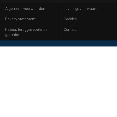
Algemene voorwaarden
Leveringsvoorwaarden
Privacy statement
Cookies
Retour, teruggavebeleid en
Contact
garantie
Aanmelden voor de nieuwsbrief
Inschrijven