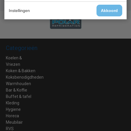
Lage prijzen hoge service
Instellingen
Akkoord
Categorieën
Koelen &
Vriezen
Koken & Bakken
Koksbenodigdheden
Warmhouden
Bar & Koffie
Buffet & tafel
Kleding
Hygiene
Horeca
Meubilair
RVS