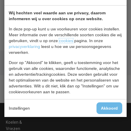
Terug naar overzicht
Wij hechten veel waarde aan uw privacy, daarom
informeren wij u over cookies op onze website.
Beschrijving
Specificaties
In deze pop-up kunt u uw voorkeuren voor cookies instellen.
Meer informatie over de verschillende soorten cookies die wij
Rooster rechts voor de GJ448 + 4 clips
gebruiken, vindt u op onze
cookies
pagina. In onze
privacyverklaring
leest u hoe we uw persoonsgegevens
verwerken.
Geld terug
prijsgarantie
Door op "Akkoord" te klikken, geeft u toestemming voor het
Lage prijzen hoge service
gebruik van alle cookies, waaronder functionele, analytische
en advertentie/trackingcookies. Deze worden gebruikt voor
het optimaliseren van de website en het personaliseren van
advertenties. Wilt u dit niet, klik dan op "Instellingen" om uw
cookievoorkeuren aan te passen.
Instellingen
Akkoord
Categorieën
Koelen &
Vriezen