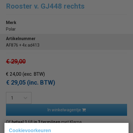
Rooster v. GJ448 rechts
Merk
Polar
Artikelnummer
AF876 + 4x ad413
€ 29,00
€ 24,00
(exc. BTW)
€ 29,05 (inc. BTW)
In winkelwagentje
Of
betaal
9,68
in 3 termijnen
met Klarna
Cookievoorkeuren