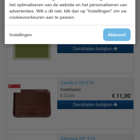
het optimaliseren van de website en het personaliseren van
Is dit iets voor jou?
advertenties. Wilt u dit niet, klik dan op "Instellingen" om uw
cookievoorkeuren aan te passen.
Roltex DS 085
Dienblad
Instellingen
Akkoord
€ 28,00
€ 30,00
Dienbladen bekijken
Cambro DP210
Dienbladen
€ 11,00
€ 12,00
Dienbladen bekijken
Olympia DP 215