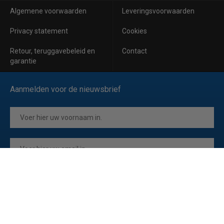
Algemene voorwaarden
Leveringsvoorwaarden
Privacy statement
Cookies
Retour, teruggavebeleid en
Contact
garantie
Aanmelden voor de nieuwsbrief
Inschrijven
Ik ga akkoord met de
privacyverklaring
van Horeca Koeling