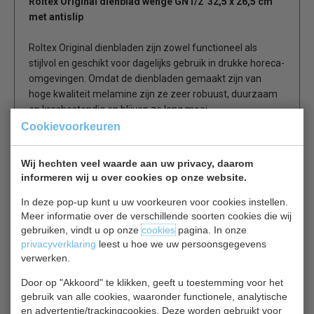
Roltex Original dienblad wengé GN1/2 32,5 x 26,5 cm
met antislip
Roltex Original dienbladen zijn zowel functioneel als
stijlvol en geschikt voor dagelijks gebruik in drukke horeca-
omgevingen. Omdat de dienbladen gemaakt zijn van
hoge kwaliteit melamine zijn ze zeer robuust, duurzaam
en krasbestendig en blijven ze lang mooi.
Het antislip oppervlak voorkomt dat tafelgerei heen en
Cookievoorkeuren
weer schuift en ze zijn onderhoudsvriendelijk. Dit dienblad
heeft een handig GN 1/2 formaat.
Wij hechten veel waarde aan uw privacy, daarom
informeren wij u over cookies op onze website.
Voor dagelijks gebruik
In deze pop-up kunt u uw voorkeuren voor cookies instellen.
Vervaardigd uit laminaat-melamine
Meer informatie over de verschillende soorten cookies die wij
Eenvoudig te reinigen
gebruiken, vindt u op onze
cookies
pagina. In onze
Niet geschikt voor vaatwasmachines
privacyverklaring
leest u hoe we uw persoonsgegevens
Droog stapelen
verwerken.
Antislip
Door op "Akkoord" te klikken, geeft u toestemming voor het
gebruik van alle cookies, waaronder functionele, analytische
en advertentie/trackingcookies. Deze worden gebruikt voor