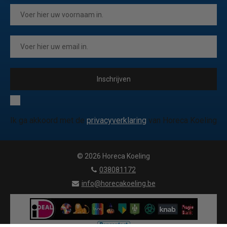
Inschrijven
Ik ga akkoord met de
privacyverklaring
van Horeca Koeling
© 2026 Horeca Koeling
|
038081172
|
info@horecakoeling.be