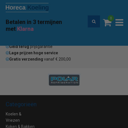
0
Betalen in 3 termijnen
Premium service en garantie
met
Klarna
Home
Merken
Roller Grill
(0)
Geld terug
prijsgarantie
Lage prijzen hoge service
Gratis verzending
vanaf € 200,00
Categorieën
Koelen &
Vriezen
Koken & Bakken