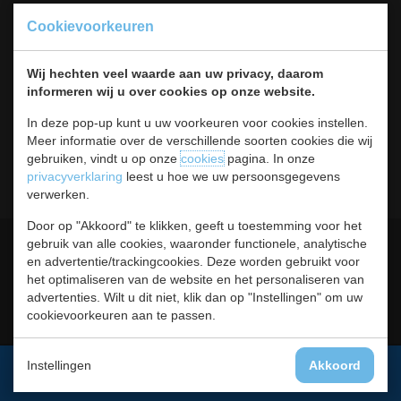
Koksbenodigdheden
Cookievoorkeuren
Warmhouden
Bar & Koffie
Wij hechten veel waarde aan uw privacy, daarom
Buffet & tafel
informeren wij u over cookies op onze website.
Kleding
Hygiene
In deze pop-up kunt u uw voorkeuren voor cookies instellen.
Horeca
Meer informatie over de verschillende soorten cookies die wij
Meubilair
gebruiken, vindt u op onze
cookies
pagina. In onze
RVS
privacyverklaring
leest u hoe we uw persoonsgegevens
verwerken.
Door op "Akkoord" te klikken, geeft u toestemming voor het
Algemene voorwaarden
Leveringsvoorwaarden
gebruik van alle cookies, waaronder functionele, analytische
en advertentie/trackingcookies. Deze worden gebruikt voor
Privacy statement
Cookies
het optimaliseren van de website en het personaliseren van
advertenties. Wilt u dit niet, klik dan op "Instellingen" om uw
Retour, teruggavebeleid en
Contact
cookievoorkeuren aan te passen.
garantie
Instellingen
Akkoord
Aanmelden voor de nieuwsbrief