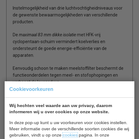
Instelmogelijkheid van drie luchtvochtigheidniveaus voor
de gewenste bewaarmogelijkheden van verschillende
producten.
De
maximaal 83 mm dikke isolatie
met HFK-vrij
cyclopentaan-schuim vermindert koelverlies en
ondersteunt de goede energie-efficiëntie van de
apparaten.
Eenvoudig schoon te maken meelstoffilter beschermt de
functieonderdelen tegen meel- en stofophopingen en
verhoogt de levensduur
van de apparaten (verkrijgbaar als accessoire).
Cookievoorkeuren
Een diepgetrokken interieur van chroomnikkelstaal met
grote afgeronde hoeken en een ¾ reinigingsafvoer in de
Wij hechten veel waarde aan uw privacy, daarom
bodemplaat voor
informeren wij u over cookies op onze website.
een eenvoudige reiniging.
In deze pop-up kunt u uw voorkeuren voor cookies instellen.
Meer informatie over de verschillende soorten cookies die wij
Met het voetpedaal kan de deur gemakkelijk worden
gebruiken, vindt u op onze
cookies
pagina. In onze
geopend (verkrijgbaar als accessoire).