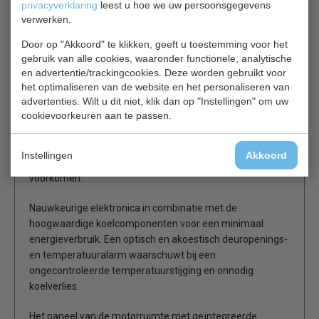
privacyverklaring
leest u hoe we uw persoonsgegevens
verwerken.
De compacte condensorunit met afneembaar filter is
speciaal ontworpen voor de omstandigheden in de
Door op "Akkoord" te klikken, geeft u toestemming voor het
bakkerijen en banketbakkerijen.
gebruik van alle cookies, waaronder functionele, analytische
Met minimaal onderhoud kan het koelvermogen jarenlang
en advertentie/trackingcookies. Deze worden gebruikt voor
behouden blijven.
het optimaliseren van de website en het personaliseren van
advertenties. Wilt u dit niet, klik dan op "Instellingen" om uw
De d.m.v. cataforese gecoqte verdamper biedt
cookievoorkeuren aan te passen.
bescherming tegen agressieve en corrosie
veroorzakende stoffen als zouten en vruchtensuikers,
Instellingen
Akkoord
zoals die in de bakkerijen en banketbakkerijen kunnen
voorkomen.
Nauwkeurige elektronica in combinatie met de
hoogwaardige koelcomponenten voor een minimaal
energieverbruik. Een optisch en akoestisch deuropenings-
en temperatuuralarm waarschuwt bij een
ongecontroleerde temperatuurstijging en onnodig
koelverlies.
Het paneel van de motorruimte met geïntegreerde