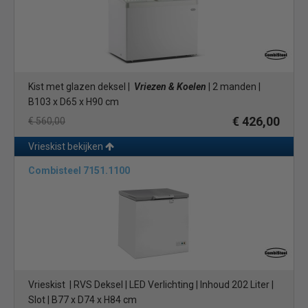
Kist met glazen deksel |
Vriezen & Koelen
| 2 manden |
B103 x D65 x H90 cm
€ 426,00
€ 560,00
Vrieskist bekijken
Combisteel 7151.1100
Vrieskist | RVS Deksel | LED Verlichting | Inhoud 202 Liter |
Slot | B77 x D74 x H84 cm