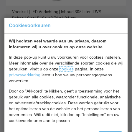
Vrieskist | LED Verlichting | Inhoud 305 Liter | RVS
Deksel | Slot | B104 x D74 x H84 cm
Cookievoorkeuren
€ 511,00
€ 710,00
Vrieskist bekijken
Wij hechten veel waarde aan uw privacy, daarom
informeren wij u over cookies op onze website.
Tefcold IC 201SC
In deze pop-up kunt u uw voorkeuren voor cookies instellen.
Meer informatie over de verschillende soorten cookies die wij
gebruiken, vindt u op onze
cookies
pagina. In onze
privacyverklaring
leest u hoe we uw persoonsgegevens
verwerken.
Door op "Akkoord" te klikken, geeft u toestemming voor het
Vrieskist | glazen schuifdeksels | IC201SC | B72 x D63 x
gebruik van alle cookies, waaronder functionele, analytische
en advertentie/trackingcookies. Deze worden gebruikt voor
H89 cm
het optimaliseren van de website en het personaliseren van
€ 512,00
€ 648,00
advertenties. Wilt u dit niet, klik dan op "Instellingen" om uw
cookievoorkeuren aan te passen.
Vrieskist bekijken