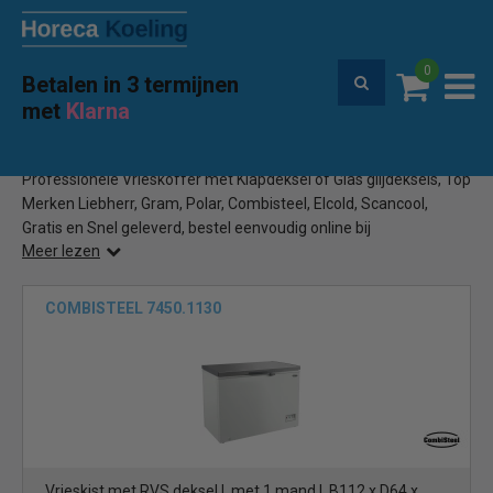
0
Betalen in 3 termijnen
Premium service en garantie
met
Klarna
Home
Professionele Vrieskoffer
(147)
Professionele Vrieskoffer met Klapdeksel of Glas glijdeksels, Top
Merken Liebherr, Gram, Polar, Combisteel, Elcold, Scancool,
Gratis en Snel geleverd, bestel eenvoudig online bij
Meer lezen
Horecakoeling.be
COMBISTEEL 7450.1130
Vrieskist met RVS deksel | met 1 mand | B112 x D64 x