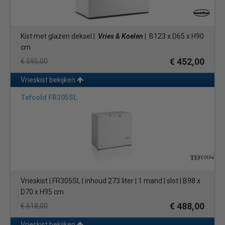
Kist met glazen deksel |
Vries & Koelen
| B123 x D65 x H90
cm
€ 452,00
€ 595,00
Vrieskist bekijken
Tefcold FR305SL
Vrieskist | FR305SL | inhoud 273 liter | 1 mand | slot | B98 x
D70 x H95 cm
€ 488,00
€ 618,00
Vrieskist bekijken