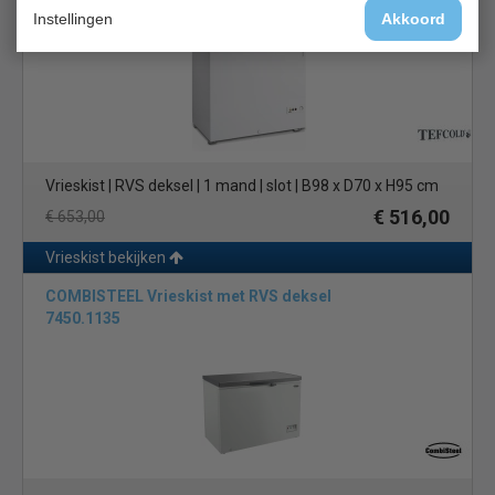
Tefcold FR305S SL
Instellingen
Akkoord
Vrieskist | RVS deksel | 1 mand | slot | B98 x D70 x H95 cm
€ 516,00
€ 653,00
Vrieskist bekijken
COMBISTEEL Vrieskist met RVS deksel
7450.1135