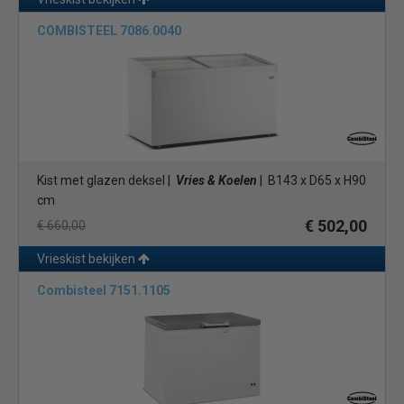
COMBISTEEL 7086.0040
Kist met glazen deksel |
Vries & Koelen
| B143 x D65 x H90
cm
€ 502,00
€ 660,00
Vrieskist bekijken
Combisteel 7151.1105