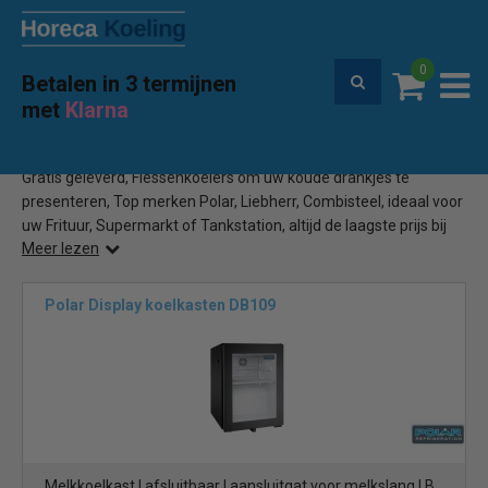
0
Betalen in 3 termijnen
Premium service en garantie
met
Klarna
Home
Professionele Flessenkoeler
(151)
Gratis geleverd, Flessenkoelers om uw koude drankjes te
presenteren, Top merken Polar, Liebherr, Combisteel, ideaal voor
uw Frituur, Supermarkt of Tankstation, altijd de laagste prijs bij
Meer lezen
Horeca Koeling
Polar Display koelkasten DB109
Melkkoelkast | afsluitbaar | aansluitgat voor melkslang | B