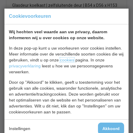
Glasdeur koelkast | zelfsluitende deur | B54 x D56 x H153
cm
Cookievoorkeuren
€ 528,00
€ 695,00
Koelkast glasdeur bekijken
Wij hechten veel waarde aan uw privacy, daarom
informeren wij u over cookies op onze website.
Combisteel 7455.1384
In deze pop-up kunt u uw voorkeuren voor cookies instellen.
Meer informatie over de verschillende soorten cookies die wij
gebruiken, vindt u op onze
cookies
pagina. In onze
privacyverklaring
leest u hoe we uw persoonsgegevens
verwerken.
Door op "Akkoord" te klikken, geeft u toestemming voor het
gebruik van alle cookies, waaronder functionele, analytische
Koelfrigo | glazen deur | 36 cm smal model | zwart | B36 x
en advertentie/trackingcookies. Deze worden gebruikt voor
D43 x H188 cm
het optimaliseren van de website en het personaliseren van
€ 529,00
€ 735,00
advertenties. Wilt u dit niet, klik dan op "Instellingen" om uw
cookievoorkeuren aan te passen.
Koelkast glasdeur bekijken
Combisteel 7450.0552
Instellingen
Akkoord