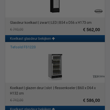
Glasdeur koelkast | zwart | LED | B54 x D56 x H173 cm
€ 562,00
€ 740,00
Koelkast glasdeur bekijken
Tefcold FS1220
Koelkast | glazen deur | slot | flessenkoeler | B60 x D64 x
H132 cm
€ 586,00
€ 742,00
Koelkast glasdeur bekijken