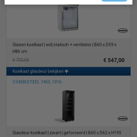
Glazen koelkast | wit| statisch + ventilator | B60 x D59 x
H86 cm
€ 547,00
€ 720,00
Koelkast glasdeur bekijken
COMBISTEEL 7455.1916
Glasdeur koelkast | zwart | geforceerd | B60 x D62 x H195