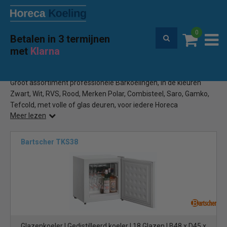
0
Betalen in 3 termijnen
Premium service en garantie
met
Klarna
Home
Professionele Barkoelingen
(135)
Groot assortiment professionele Barkoelingen, in de kleuren
Zwart, Wit, RVS, Rood, Merken Polar, Combisteel, Saro, Gamko,
Tefcold, met volle of glas deuren, voor iedere Horeca
Meer lezen
onderneming een Barkoeling
Bartscher TKS38
Glazenkoeler | Gedistilleerd koeler | 18 Glazen | B48 x D45 x