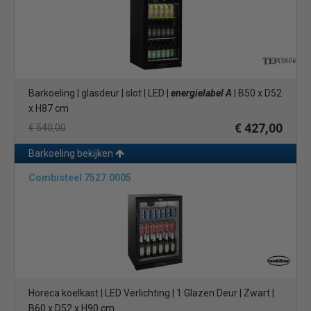
Barkoeling | glasdeur | slot | LED |
energielabel A
| B50 x D52
x H87 cm
€ 427,00
€ 540,00
Barkoeling bekijken
Combisteel 7527.0005
Horeca koelkast | LED Verlichting | 1 Glazen Deur | Zwart |
B60 x D52 x H90 cm