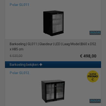
Polar GL011
Barkoeling | GL011 | Glasdeur | LED | Laag Model |B60 x D52
x H85 cm
€ 498,00
€ 530,00
Barkoeling bekijken
Polar GL012