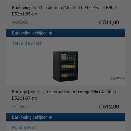
Barkoeling met Glasdeuren | Met Slot | LED | Zwart | B90 x
D52 x H85 cm
€ 511,00
€ 655,00
Barkoeling bekijken
Tefcold BA16H
Barfrigo | zwart | omkeerbare deur |
energielabel A
| B60 x
D52 x H87 cm
€ 512,00
€ 648,00
Barkoeling bekijken
Polar GE997