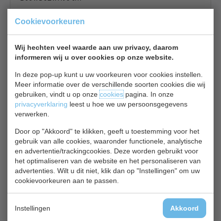
€ 439,00
€ 610,00
Cookievoorkeuren
Barkoeling bekijken
Wij hechten veel waarde aan uw privacy, daarom
Tefcold FS60CP
informeren wij u over cookies op onze website.
In deze pop-up kunt u uw voorkeuren voor cookies instellen.
Meer informatie over de verschillende soorten cookies die wij
gebruiken, vindt u op onze
cookies
pagina. In onze
privacyverklaring
leest u hoe we uw persoonsgegevens
verwerken.
Barkoeling | wit | slot | B45 x D44 x H72 cm
Door op "Akkoord" te klikken, geeft u toestemming voor het
gebruik van alle cookies, waaronder functionele, analytische
€ 443,00
€ 561,00
en advertentie/trackingcookies. Deze worden gebruikt voor
het optimaliseren van de website en het personaliseren van
Barkoeling bekijken
advertenties. Wilt u dit niet, klik dan op "Instellingen" om uw
Combisteel 7455.1300
cookievoorkeuren aan te passen.
Instellingen
Akkoord