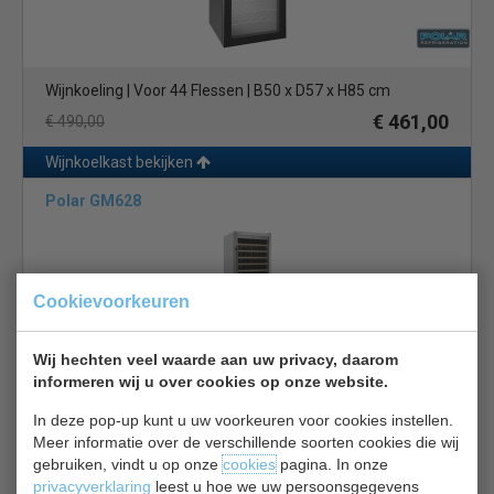
Wijnkoeling | Voor 44 Flessen | B50 x D57 x H85 cm
€ 461,00
€ 490,00
Wijnkoelkast bekijken
Polar GM628
Cookievoorkeuren
Wij hechten veel waarde aan uw privacy, daarom
informeren wij u over cookies op onze website.
Wijnkoelkast | 2 zones | RVS | B60 x D62 x H158 cm
€ 1264,00
€ 1561,00
In deze pop-up kunt u uw voorkeuren voor cookies instellen.
Meer informatie over de verschillende soorten cookies die wij
Wijnkoelkast bekijken
gebruiken, vindt u op onze
cookies
pagina. In onze
privacyverklaring
leest u hoe we uw persoonsgegevens