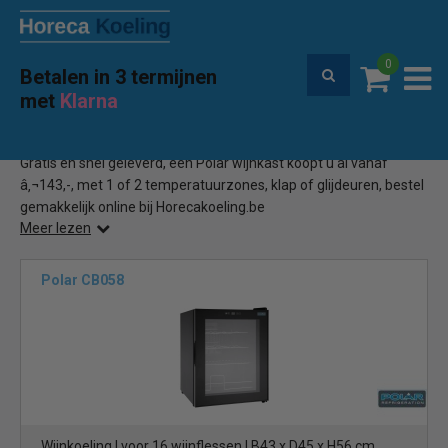
0
Betalen in 3 termijnen
Premium service en garantie
met
Klarna
Home
Polar wijnkast
(5)
Gratis en snel geleverd, een Polar wijnkast koopt u al vanaf
â‚¬143,-, met 1 of 2 temperatuurzones, klap of glijdeuren, bestel
gemakkelijk online bij Horecakoeling.be
Meer lezen
Polar CB058
Wijnkoeling | voor 16 wijnflessen | B43 x D45 x H56 cm