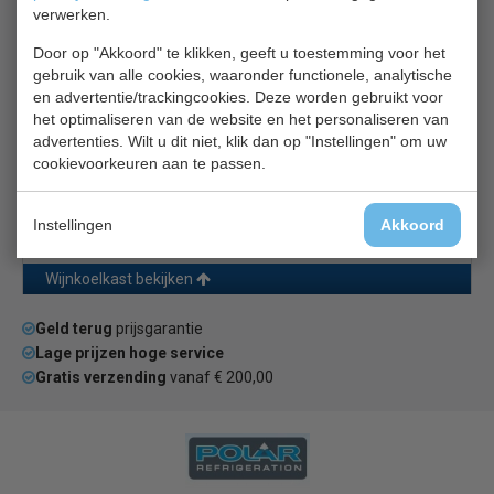
Polar Wijnkoelkast GL097
verwerken.
Door op "Akkoord" te klikken, geeft u toestemming voor het
gebruik van alle cookies, waaronder functionele, analytische
en advertentie/trackingcookies. Deze worden gebruikt voor
het optimaliseren van de website en het personaliseren van
advertenties. Wilt u dit niet, klik dan op "Instellingen" om uw
cookievoorkeuren aan te passen.
Wijnkoelkast | 13 wijnrekken en 4 vlakke planken | B89 x
D55 x 163 cm 162,7(h) x 89(b) x 55(d)cm
Instellingen
Akkoord
€ 1392,00
€ 1785,00
Wijnkoelkast bekijken
Geld terug
prijsgarantie
Lage prijzen hoge service
Gratis verzending
vanaf € 200,00