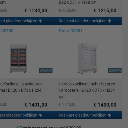
 cm
B92 x D51 x H188 cm
€ 1134,00
€ 1215,00
0,00
€ 1500,00
ast glasdeur bekijken
Koelkast glasdeur bekijken
r GE580
Polar GE581
a Koelkast | glasdeuren |
Horeca koelkast | schuifdeuren
iter | B120 x D73 x H204
| 8 roosters | B120 x D73 x H204
cm
€ 1401,00
€ 1409,00
0,00
€ 1740,00
ast glasdeur bekijken
Koelkast glasdeur bekijken