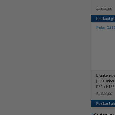
€ 1070,00
Koelkast gl
Polar GJ4
Drankenkoel
| LED | Inho
D51 x H18
€ 1530,00
Koelkast gl