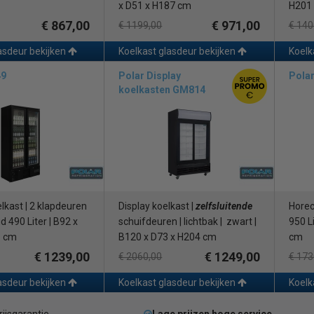
x D51 x H187 cm
H201
€ 867,00
€ 971,00
€ 1199,00
€ 140
asdeur bekijken
Koelkast glasdeur bekijken
Koelk
49
Polar Display
Pola
koelkasten GM814
kast | 2 klapdeuren
Display koelkast |
zelfsluitende
Horec
ud 490 Liter | B92 x
schuifdeuren | lichtbak | zwart |
950 L
8 cm
B120 x D73 x H204 cm
cm
€ 1239,00
€ 1249,00
€ 2060,00
€ 173
asdeur bekijken
Koelkast glasdeur bekijken
Koelk