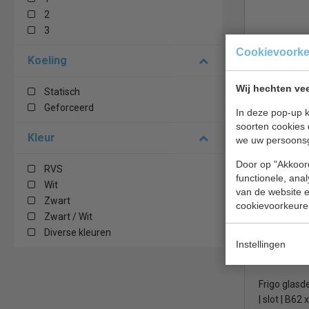
2
3
Cookievoork
Koeling
Glasdeur ko
energiezuin
Wij hechten vee
Statisch
D60 x H185
Geforceerd
In deze pop-up k
€ 930,00
soorten cookies 
Kleur
we uw persoons
Koelkast gl
Door op "Akkoord
RVS
Polar DM0
functionele, ana
Wit
van de website en
Zwart
cookievoorkeure
Zwart / Wit
Diverse kleuren
Instellingen
Frigo glasde
| slot | B62