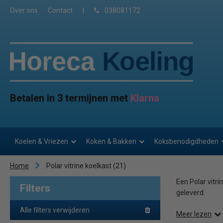
Over ons
Contact
|
038081172
Betalen in 3 termijnen met
Klarna
Koelen & Vriezen
Koken & Bakken
Koksbenodigdheden
Home
Polar vitrine koelkast
(21)
Een Polar vitri
Filters
geleverd.
Alle filters verwijderen
Meer lezen