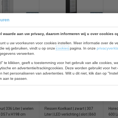
euren
elkast |
Flessen Koelkast | zwart | met
Koelka
ig A | LED | B60 x
slot | H 198 x B62 x D57 cm
energ
l waarde aan uw privacy, daarom informeren wij u over cookies o
 cm
H190
unt u uw voorkeuren voor cookies instellen. Meer informatie over de ve
€ 753,00
€ 781,00
€ 964,00
€ 105
die wij gebruiken, vindt u op onze
cookies
pagina. In onze
privacyverkl
gegevens verwerken.
asdeur bekijken
Koelkast glasdeur bekijken
Koelk
" te klikken, geeft u toestemming voor het gebruik van alle cookies, 
76
Polar GJ447
Pola
lytische en advertentie/trackingcookies. Deze worden gebruikt voor het
 het personaliseren van advertenties. Wilt u dit niet, klik dan op "Inst
n aan te passen.
ur| 336 Liter | wielen
Flessen Koelkast | zwart | 307
Horec
 x D57 x H198 cm
Liter | LED verlichting | slot | B60
600 Li