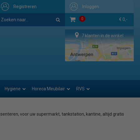
Registreren
Inloggen
0
€ 0,-
7 klanten in de winkel
Hygiene
Horeca Meubilair
RVS
senteren, voor uw supermarkt, tankstation, kantine, altijd gratis