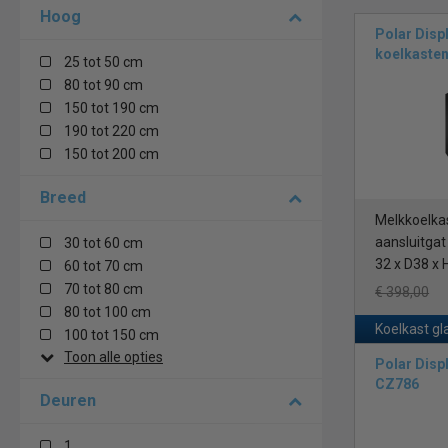
Hoog
Polar Disp
koelkaste
25 tot 50 cm
80 tot 90 cm
150 tot 190 cm
190 tot 220 cm
150 tot 200 cm
Breed
Melkkoelkast
aansluitgat
30 tot 60 cm
32 x D38 x
60 tot 70 cm
70 tot 80 cm
€ 398,00
80 tot 100 cm
Koelkast gl
100 tot 150 cm
Toon alle opties
Polar Disp
CZ786
Deuren
1