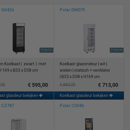
r GH426
Polar DM075
en Koelkast | zwart | met
Koelkast glazendeur | wit |
| H 169 x B53 x D58 cm
wielen | statisch + ventilator
| B53 x D58 x H169 cm
€ 595,00
€ 713,00
,00
€ 880,00
ast glasdeur bekijken
Koelkast glasdeur bekijken
r CZ787
Polar CS586