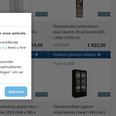
st glasdeur | wit |
Flessenkoeler | omkeerbare
ieklasse A
| B78 x D74 x
deur | slechts 45 cm breed | B45
p onze website.
 cm
x D68 x H190 cm
rschillende
€ 819,00
€ 822,00
0,00
€ 1015,00
aring
leest u hoe
ast glasdeur bekijken
Koelkast glasdeur bekijken
waaronder
r CW197
Polar GJ448
 optimaliseren
ellingen" om uw
Akkoord
a koeling | glazen deur |
Flessenkoelkast | glazen
ter | RVS | B68 x D80 x
schuifdeuren | zwart | 490 Liter |