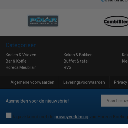
Geld terug
p
Categorieën
Koelen & Vriezen
Koken & Bakken
Ko
Bar & Koffie
Buffet & tafel
Kle
Horeca Meubilair
RVS
Algemene voorwaarden
Leveringsvoorwaarden
Privacy
Aanmelden voor de nieuwsbrief
Ik ga akkoord met de
privacyverklaring
van Horeca Koeling