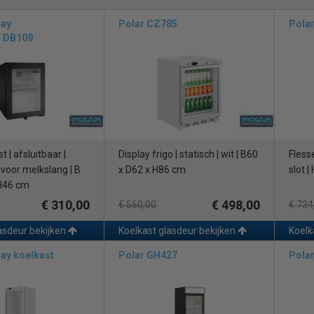
lay
Polar CZ785
Pola
n DB109
 | afsluitbaar |
Display frigo | statisch | wit | B60
Fless
 voor melkslang | B
x D62 x H86 cm
slot 
 H46 cm
€ 310,00
€ 498,00
€ 560,00
€ 734
asdeur bekijken
Koelkast glasdeur bekijken
Koelk
lay koelkast
Polar GH427
Pola