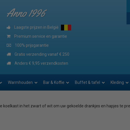
Anno 1996
Laagste prijzen in België
Premium service en garantie
100% prijsgarantie
Gratis verzending vanaf € 250
Anders € 9,95 verzendkosten
Warmhouden
Bar & Koffie
Buffet & tafel
Kleding
ne koelkast in het zwart of wit om uw gekoelde drankjes en hapjes te pre