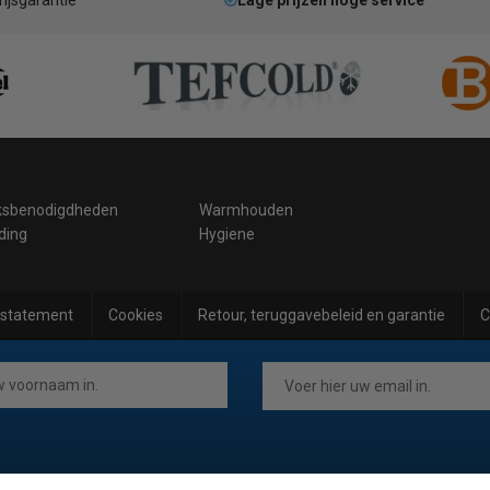
rijsgarantie
Lage prijzen hoge service
ksbenodigdheden
Warmhouden
ding
Hygiene
 statement
Cookies
Retour, teruggavebeleid en garantie
C