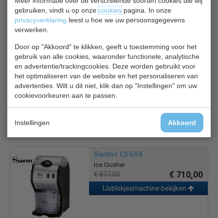
Meer informatie over de verschillende soorten cookies die wij
machine lager staat dan de afvoerbuis.
gebruiken, vindt u op onze
cookies
pagina. In onze
privacyverklaring
leest u hoe we uw persoonsgegevens
verwerken.
Gerelateerde producten
Door op "Akkoord" te klikken, geeft u toestemming voor het
gebruik van alle cookies, waaronder functionele, analytische
en advertentie/trackingcookies. Deze worden gebruikt voor
Afvoerpomp ijsblokjemachine
het optimaliseren van de website en het personaliseren van
Afvoerpomp ijsblokjesmachine
advertenties. Wilt u dit niet, klik dan op "Instellingen" om uw
€ 366,00
€ 389,00
cookievoorkeuren aan te passen.
Product bekijken
Instellingen
Akkoord
Santos CF604
Ice Crusher
€ 710,00
€ 877,00
IJsblokjesmachine bekijken