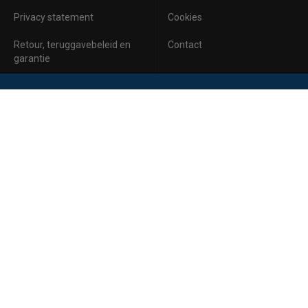
Privacy statement
Cookies
Retour, teruggavebeleid en
Contact
garantie
Aanmelden voor de nieuwsbrief
Inschrijven
Ik ga akkoord met de
privacyverklaring
van Horeca Koeling