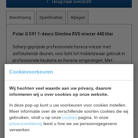
Terug naar overzicht
Beschrijving
Specificaties
Bijlages
Polar G 591 1-deurs Slimline RVS vriezer 440 liter
Scherp geprijsde professionele horeca vriezer met
zelfsluitende deuren, voor licht tot middelzwaar gebruik in
professionele keukens en horeca-omgevingen. Met
volautomatische controller met digitaal display en
Cookievoorkeuren
uitneembare filter. Eenvoudig te reinigen. Automatische
ontdooiing met tijdsinterval, zonder ontdooïelement.
Wanden en deuren voorzien van 60mm isolatie, uitwendig
Wij hechten veel waarde aan uw privacy, daarom
RVS, inwendig aluminium. Ventilator zorgt voor optimale
informeren wij u over cookies op onze website.
koude luchtcirculatie.
In deze pop-up kunt u uw voorkeuren voor cookies instellen.
Meer informatie over de verschillende soorten cookies die wij
Afsluitbare zelfsluitende deuren
gebruiken, vindt u op onze
cookies
pagina. In onze
privacyverklaring
leest u hoe we uw persoonsgegevens
Voorzien van 4 wielen (voorste geremd)
verwerken.
Makkelijk bedienbaar digitaal display (-10C tot -20C)
3 verstelbare roosters per deur