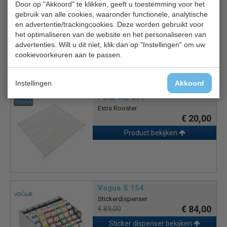
Door op "Akkoord" te klikken, geeft u toestemming voor het
Handleiding voor gebruik en onderhoud
gebruik van alle cookies, waaronder functionele, analytische
en advertentie/trackingcookies. Deze worden gebruikt voor
het optimaliseren van de website en het personaliseren van
2 jaar garantie.
advertenties. Wilt u dit niet, klik dan op "Instellingen" om uw
cookievoorkeuren aan te passen.
Gerelateerde producten
Instellingen
Akkoord
Polar AB 379
Extra Rooster
€ 20,00
Product bekijken
Vogue S 154
Stickerdispenser
€ 84,00
€ 89,00
Sticker dispenser bekijken