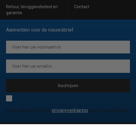
Retour, teruggavebeleid en
Contact
garantie
Aanmelden voor de nieuwsbrief
Inschrijven
Ik ga akkoord met de
privacyverklaring
van Horeca Koeling
© 2026 Horeca Koeling