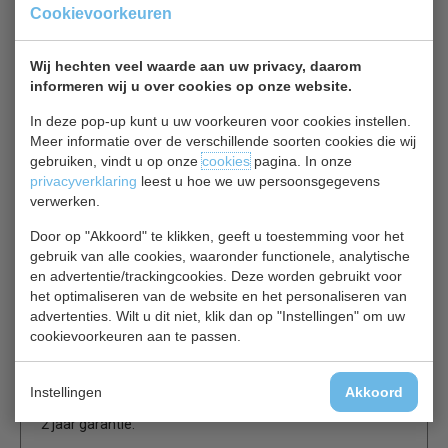
De professionele horeca Polar gekoelde opzetvitrine blijft
Cookievoorkeuren
betrouwbaar en ideaal voor het prepareren van verse
salades ect, maximaal 8 x 1/3 GN-Bakken, Met glazen
Wij hechten veel waarde aan uw privacy, daarom
omhuizing om de hygiëne te handhaven. De temperatuur
informeren wij u over cookies op onze website.
kan eenvoudig geregeld worden d.m.v. eenvoudige maar
In deze pop-up kunt u uw voorkeuren voor cookies instellen.
handige elektronische bediening, en een ingebouwde
Meer informatie over de verschillende soorten cookies die wij
constante verdamper voorkomt dat er ijs in het
gebruiken, vindt u op onze
cookies
pagina. In onze
koelsysteem komt, voor een efficiënte werking. De Polar
privacyverklaring
leest u hoe we uw persoonsgegevens
biedt een indrukwekkend koelprestaties, zelfs bij
verwerken.
temperaturen oplopen tot 43 ° C.
Door op "Akkoord" te klikken, geeft u toestemming voor het
gebruik van alle cookies, waaronder functionele, analytische
RVS constructie
en advertentie/trackingcookies. Deze worden gebruikt voor
Statische koeling
het optimaliseren van de website en het personaliseren van
Glazen behuizing
advertenties. Wilt u dit niet, klik dan op "Instellingen" om uw
Constante verdamper
cookievoorkeuren aan te passen.
Geschikt voor 8 x 1/3 GN bakken tot 100 mm diep
Gastronoom bakken worden apart verkocht
Instellingen
Akkoord
2 jaar garantie.