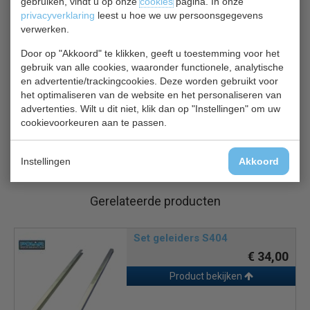
gebruiken, vindt u op onze
cookies
pagina. In onze
Met 4 verstelbare roosters en 3 bodemroosters
privacyverklaring
leest u hoe we uw persoonsgegevens
verwerken.
Bestaat uit 2 apart aangesloten units - werkbank en
opzetvitrine
Door op "Akkoord" te klikken, geeft u toestemming voor het
De energie fiche verwijst alleen naar de werkbank
gebruik van alle cookies, waaronder functionele, analytische
Omgevingstemperatuur: 5°C tot 32°C
en advertentie/trackingcookies. Deze worden gebruikt voor
Opzetvitrine geschikt voor GN 1/4 bakken
het optimaliseren van de website en het personaliseren van
advertenties. Wilt u dit niet, klik dan op "Instellingen" om uw
cookievoorkeuren aan te passen.
Let op: gastronorm bakken zijn niet inbegrepen
2 jaar garantie
Instellingen
Akkoord
Gerelateerde producten
Set geleiders S404
€ 34,00
Product bekijken