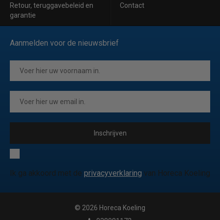
Retour, teruggavebeleid en
Contact
garantie
Aanmelden voor de nieuwsbrief
Inschrijven
Ik ga akkoord met de
privacyverklaring
van Horeca Koeling
© 2026 Horeca Koeling
|