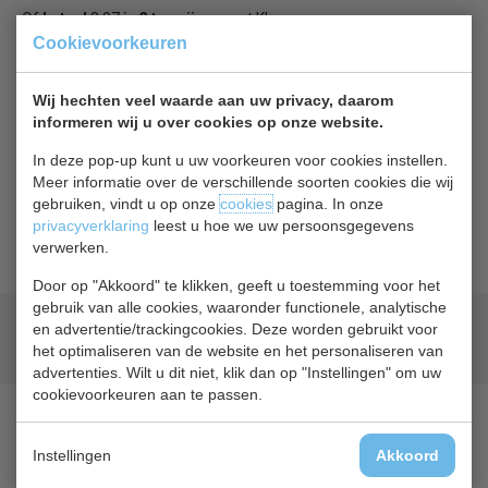
Of
betaal
8,07
in 3 termijnen
met Klarna
Cookievoorkeuren
Terug naar overzicht
Wij hechten veel waarde aan uw privacy, daarom
informeren wij u over cookies op onze website.
Beschrijving
In deze pop-up kunt u uw voorkeuren voor cookies instellen.
Meer informatie over de verschillende soorten cookies die wij
Polar AF 802, rooster
gebruiken, vindt u op onze
cookies
pagina. In onze
privacyverklaring
leest u hoe we uw persoonsgegevens
Geschikt voor: GH506
verwerken.
Door op "Akkoord" te klikken, geeft u toestemming voor het
gebruik van alle cookies, waaronder functionele, analytische
Geld terug
prijsgarantie
en advertentie/trackingcookies. Deze worden gebruikt voor
Lage prijzen hoge service
het optimaliseren van de website en het personaliseren van
advertenties. Wilt u dit niet, klik dan op "Instellingen" om uw
cookievoorkeuren aan te passen.
Instellingen
Akkoord