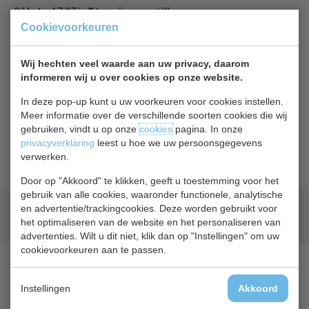
Of
betaal
7,27
in 3 termijnen
met Klarna
Cookievoorkeuren
Terug naar overzicht
Wij hechten veel waarde aan uw privacy, daarom
informeren wij u over cookies op onze website.
Beschrijving
In deze pop-up kunt u uw voorkeuren voor cookies instellen.
Meer informatie over de verschillende soorten cookies die wij
Polar AB 935, deurdichting
gebruiken, vindt u op onze
cookies
pagina. In onze
privacyverklaring
leest u hoe we uw persoonsgegevens
Geschikt voor: GL182, GL183, GL184 & G602.
verwerken.
Door op "Akkoord" te klikken, geeft u toestemming voor het
gebruik van alle cookies, waaronder functionele, analytische
Geld terug
prijsgarantie
en advertentie/trackingcookies. Deze worden gebruikt voor
Lage prijzen hoge service
het optimaliseren van de website en het personaliseren van
advertenties. Wilt u dit niet, klik dan op "Instellingen" om uw
cookievoorkeuren aan te passen.
Instellingen
Akkoord