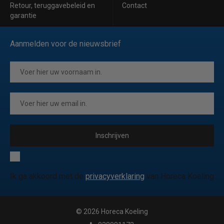
Retour, teruggavebeleid en
Contact
garantie
Aanmelden voor de nieuwsbrief
Inschrijven
Ik ga akkoord met de
privacyverklaring
van Horeca Koeling
© 2026 Horeca Koeling
|