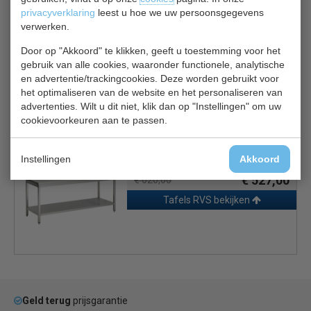
privacyverklaring
leest u hoe we uw persoonsgegevens
RVS wandplank + konsoles, maten 150 x 30 cm zeer
verwerken.
geschikt voor uw horeca keuken.
Door op "Akkoord" te klikken, geeft u toestemming voor het
gebruik van alle cookies, waaronder functionele, analytische
Maar ook voor uw slagerij, traiteur, kapsalon, tattooshop.
en advertentie/trackingcookies. Deze worden gebruikt voor
het optimaliseren van de website en het personaliseren van
advertenties. Wilt u dit niet, klik dan op "Instellingen" om uw
Gerelateerde producten
cookievoorkeuren aan te passen.
Combisteel 7812.0015
Instellingen
Akkoord
Werktafel 700 line
€ 527,00
€ 620,00
Tafels RVS bekijken
Geld terug
prijsgarantie