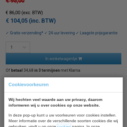
€ 95,00
€ 86,00
(exc. BTW)
€ 104,05 (inc. BTW)
✓ Gratis verzending* ✓ 24 uur levering ✓ Laagste prijsgarantie
In winkelwagentje
Of
betaal
34,68
in 3 termijnen
met Klarna
Cookievoorkeuren
Terug naar overzicht
Wij hechten veel waarde aan uw privacy, daarom
Beschrijving
Specificaties
Bijlages
informeren wij u over cookies op onze website.
Combisteel inox plank met dragers
In deze pop-up kunt u uw voorkeuren voor cookies instellen.
Meer informatie over de verschillende soorten cookies die wij
breed 150 x diep 30 cm
gebruiken, vindt u op onze
cookies
pagina. In onze