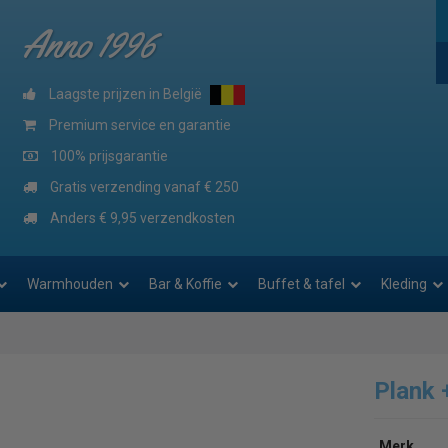
Anno 1996
Laagste prijzen in België
Premium service en garantie
100% prijsgarantie
Gratis verzending vanaf € 250
Anders € 9,95 verzendkosten
Warmhouden
Bar & Koffie
Buffet & tafel
Kleding
Plank 
Merk