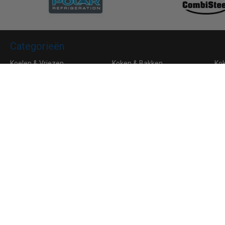
Categorieën
Koelen & Vriezen
Koken & Bakken
Ko
Bar & Koffie
Buffet & tafel
Kle
Horeca Meubilair
RVS
Algemene voorwaarden
Leveringsvoorwaarden
Privacy
Aanmelden voor de nieuwsbrief
Ik ga akkoord met de
privacyverklaring
van Horeca Koeling
© 2026 Horeca Koeling
|
038081172
|
info@horecakoeling