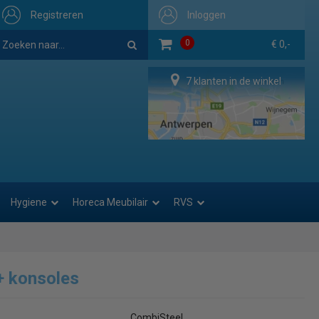
Registreren
Inloggen
0
€ 0,-
7 klanten in de winkel
Hygiene
Horeca Meubilair
RVS
+ konsoles
CombiSteel