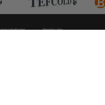
ksbenodigdheden
Warmhouden
ding
Hygiene
 statement
Cookies
Retour, teruggavebeleid en garantie
C
.be