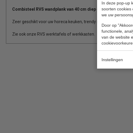
In deze pop-up k
soorten cookies 
Combisteel RVS wandplank van 40 cm diep + konsoles.
we uw persoons
Zeer geschikt voor uw horeca keuken, trendy restaurant, foodtruck
Door op "Akkoord
functionele, ana
Zie ook onze RVS werktafels of werkkasten.
van de website en
cookievoorkeure
Instellingen