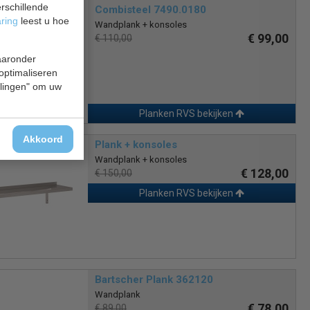
rschillende
Combisteel 7490.0180
aring
leest u hoe
Wandplank + konsoles
€ 99,00
€ 110,00
waaronder
 optimaliseren
ellingen" om uw
Planken RVS bekijken
Akkoord
Plank + konsoles
Wandplank + konsoles
€ 128,00
€ 150,00
Planken RVS bekijken
Bartscher Plank 362120
Wandplank
€ 78,00
€ 89,00