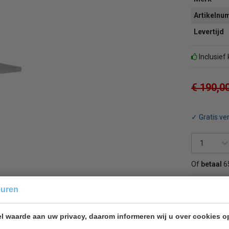
Artikeln
Levertijd
Inclusief
€ 190,0
✓ Gratis ve
Of
betaal
6
euren
Terug 
l waarde aan uw privacy, daarom informeren wij u over cookies o