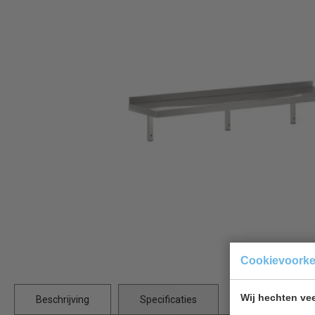
Cookievoork
Wij hechten vee
Beschrijving
Specificaties