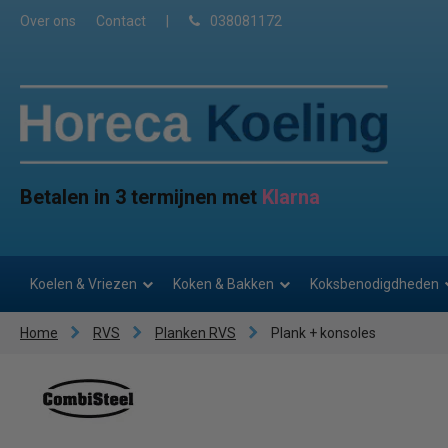
Over ons
Contact
|
038081172
Betalen in 3 termijnen met
Klarna
Koelen & Vriezen
Koken & Bakken
Koksbenodigdheden
Home
RVS
Planken RVS
Plank + konsoles