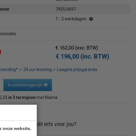
ummer
7455.0697
1 - 2 werkdagen
 konsoles
€ 162,00
(exc. BTW)
0
€ 196,00 (inc. BTW)
rzending* ✓ 24 uur levering ✓ Laagste prijsgarantie
In winkelwagentje
5,33
in 3 termijnen
met Klarna
naar overzicht
Is dit iets voor jou?
p onze website.