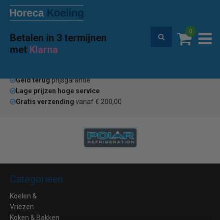
0
Betalen in 3 termijnen
Premium service en garantie
met
Klarna
Home
Merken
Panasonic
(0)
Geld terug
prijsgarantie
Lage prijzen hoge service
Gratis verzending
vanaf € 200,00
Categorieën
Koelen &
Vriezen
Koken & Bakken