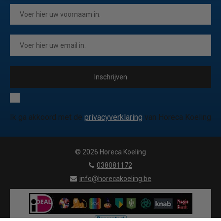
Inschrijven
Ik ga akkoord met de
privacyverklaring
van Horeca Koeling
© 2026 Horeca Koeling
|
038081172
|
info@horecakoeling.be