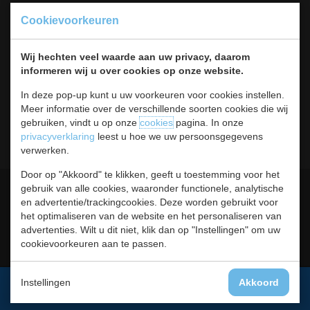
Koksbenodigdheden
Cookievoorkeuren
Warmhouden
Bar & Koffie
Wij hechten veel waarde aan uw privacy, daarom
Buffet & tafel
informeren wij u over cookies op onze website.
Kleding
Hygiene
In deze pop-up kunt u uw voorkeuren voor cookies instellen.
Horeca
Meer informatie over de verschillende soorten cookies die wij
Meubilair
gebruiken, vindt u op onze
cookies
pagina. In onze
RVS
privacyverklaring
leest u hoe we uw persoonsgegevens
verwerken.
Door op "Akkoord" te klikken, geeft u toestemming voor het
Algemene voorwaarden
Leveringsvoorwaarden
gebruik van alle cookies, waaronder functionele, analytische
en advertentie/trackingcookies. Deze worden gebruikt voor
Privacy statement
Cookies
het optimaliseren van de website en het personaliseren van
advertenties. Wilt u dit niet, klik dan op "Instellingen" om uw
Retour, teruggavebeleid en
Contact
cookievoorkeuren aan te passen.
garantie
Instellingen
Akkoord
Aanmelden voor de nieuwsbrief