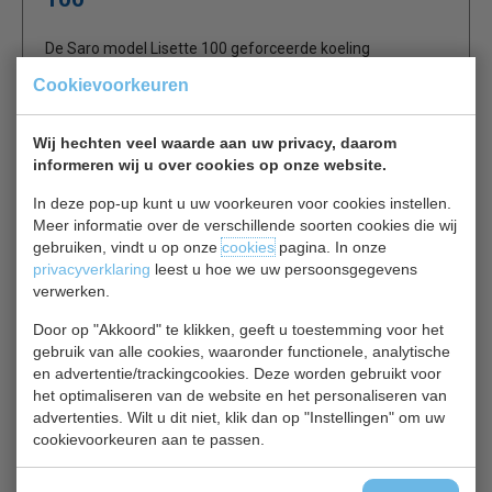
De Saro model Lisette 100 geforceerde koeling
opzetvitrine, aan vier zijden dubbelglas, 2 verstelbare
Cookievoorkeuren
roosters, LED verlichting, automatische ontdooiing,
digitale temperatuurregeling (DIXELL).
Wij hechten veel waarde aan uw privacy, daarom
informeren wij u over cookies op onze website.
Ideaal voor het presenteren van gekoelde producten zoals
drank, desserts, sandwiches etc.
In deze pop-up kunt u uw voorkeuren voor cookies instellen.
Meer informatie over de verschillende soorten cookies die wij
gebruiken, vindt u op onze
cookies
pagina. In onze
2 verstelbare roosters
privacyverklaring
leest u hoe we uw persoonsgegevens
4 x dubbel glas
verwerken.
LED verlichting
Temperatuur: +2 / +10°C
Door op "Akkoord" te klikken, geeft u toestemming voor het
gebruik van alle cookies, waaronder functionele, analytische
en advertentie/trackingcookies. Deze worden gebruikt voor
het optimaliseren van de website en het personaliseren van
advertenties. Wilt u dit niet, klik dan op "Instellingen" om uw
Gerelateerde producten
cookievoorkeuren aan te passen.
Hygiplas J210