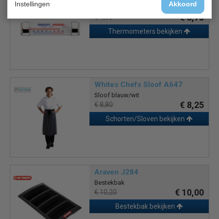
Instellingen
Akkoord
Thermometer
€ 3,75
€ 4,00
Thermometers bekijken
Whites Chefs Sloof A647
Sloof blauw/wit
€ 8,25
€ 8,80
Schorten/Sloven bekijken
Araven J284
Bestekbak
€ 10,00
€ 10,20
Bestekbak bekijken